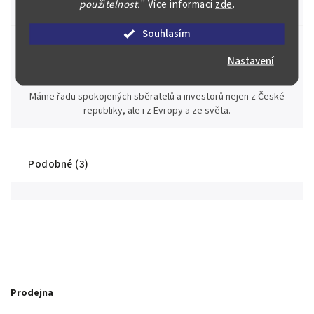
použitelnost.
"
Více informací
zde
.
za rekordní ceny.
Souhlasím
Nastavení
Stovky spokojených zákazníků
Máme řadu spokojených sběratelů a investorů nejen z České
republiky, ale i z Evropy a ze světa.
Podobné (3)
Prodejna