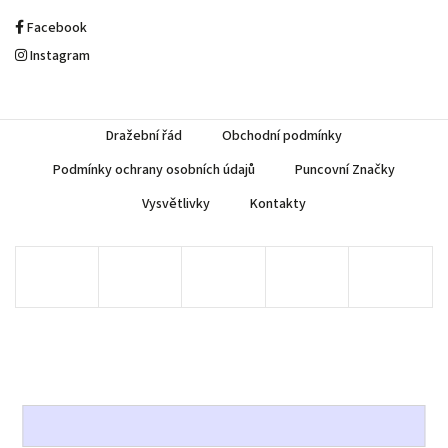
Facebook
Instagram
Dražební řád
Obchodní podmínky
Podmínky ochrany osobních údajů
Puncovní Značky
Vysvětlivky
Kontakty
Copyright 2026
AUREA Numismatika
. Všechna práva vyhrazena.
Upravit nastavení cookies