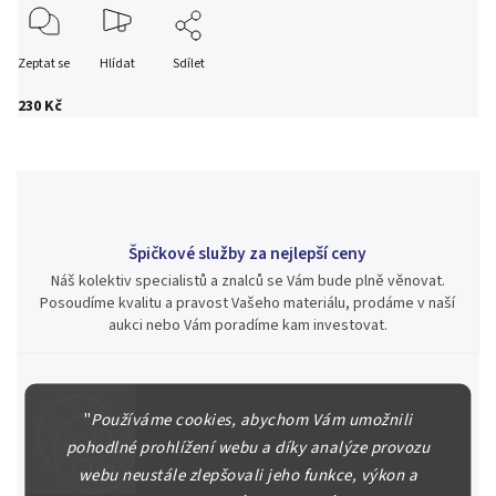
Zeptat se
Hlídat
Sdílet
230 Kč
Špičkové služby za nejlepší ceny
Náš kolektiv specialistů a znalců se Vám bude plně věnovat.
Posoudíme kvalitu a pravost Vašeho materiálu, prodáme v naší
aukci nebo Vám poradíme kam investovat.
"
Používáme cookies, abychom Vám umožnili
Jsme zde pro Vás nepřetržitě již od roku 2000
pohodlné prohlížení webu a díky analýze provozu
Během té doby jsme v našich aukcích prodali významné sbírky i
webu neustále zlepšovali jeho funkce, výkon a
jednotlivé kusy unikátních mincí, bankovek, řádů a vyznamenání