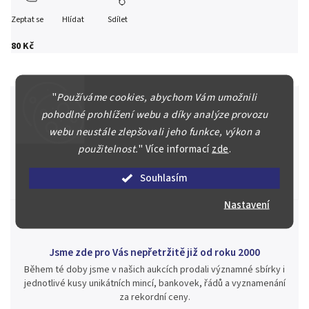
Zeptat se
Hlídat
Sdílet
80 Kč
"
Používáme cookies, abychom Vám umožnili
pohodlné prohlížení webu a díky analýze provozu
webu neustále zlepšovali jeho funkce, výkon a
Špičkové služby za nejlepší ceny
použitelnost.
"
Více informací
zde
.
Náš kolektiv specialistů a znalců se Vám bude plně věnovat.
Posoudíme kvalitu a pravost Vašeho materiálu, prodáme v naší
Souhlasím
aukci nebo Vám poradíme kam investovat.
Nastavení
Jsme zde pro Vás nepřetržitě již od roku 2000
Během té doby jsme v našich aukcích prodali významné sbírky i
jednotlivé kusy unikátních mincí, bankovek, řádů a vyznamenání
za rekordní ceny.