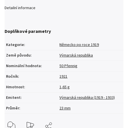
Detailní informace
Doplňkové parametry
Kategorie
:
Německo po roce 1919
Země původu
:
Výmarská republika
Nominální hodnota
:
50 Pfennig
Ročník
:
1921
Hmotnost
:
1,65 g
Emitent
:
Výmarská republika (1919 - 1933)
Průměr
:
23 mm