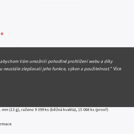
no
yla vyprodána…
 abychom Vám umožnili pohodlné prohlížení webu a díky
 - 200 Kč | 2008 | Vstup do schengenského prostoru |
 neustále zlepšovali jeho funkce, výkon a použitelnost.
"
Více
jtů | PROOF
blika (1993 - )
2008 - Vstup do schengenského prostoru, autor Zbyněk Fojtů,
 etue, certifikát, PROOF
1 mm (13 g), raženo 9 399 ks (běžná kvalita), 15 068 ks (proof)
formace