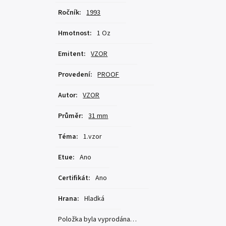
Ročník
:
1993
Hmotnost
:
1 Oz
Emitent
:
VZOR
Provedení
:
PROOF
Autor
:
VZOR
Průměr
:
31 mm
Téma
:
1.vzor
Etue
:
Ano
Certifikát
:
Ano
Hrana
:
Hladká
Položka byla vyprodána…