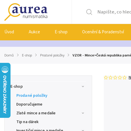
Úvod
Aukce
E-shop
Ocenění & Poradenství
Domů
/
E-shop
/
Prodané položky
/
VZOR - Mince>Česká republika pamět
N
E-shop
Prodané položky
Doporučujeme
Zlaté mince a medaile
Tip na dárek
Investiční mince a medaile