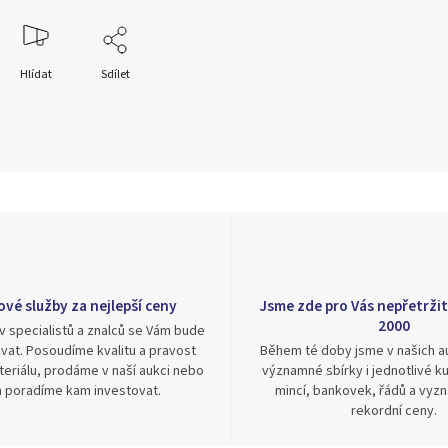
Hlídat
Sdílet
ové služby za nejlepší ceny
Jsme zde pro Vás nepřetržit
2000
v specialistů a znalců se Vám bude
vat. Posoudíme kvalitu a pravost
Během té doby jsme v našich au
eriálu, prodáme v naší aukci nebo
významné sbírky i jednotlivé ku
 poradíme kam investovat.
mincí, bankovek, řádů a vyz
rekordní ceny.