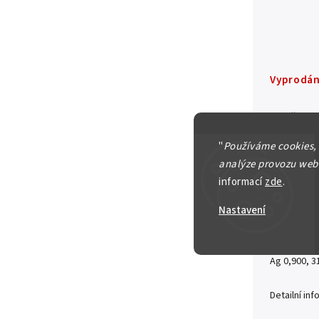
Vyprodá
Položka b
"
Používáme cookies,
VZOR NÁZEV
analýze provozu webu
Zbyněk Fo
informací
zde
.
Česká repu
Nastavení
200 Koruna 
Aurea C163,
Ag 0,900, 3
Detailní in