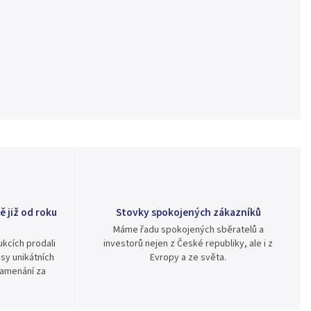
ě již od roku
Stovky spokojených zákazníků
Máme řadu spokojených sběratelů a
kcích prodali
investorů nejen z České republiky, ale i z
sy unikátních
Evropy a ze světa.
namenání za