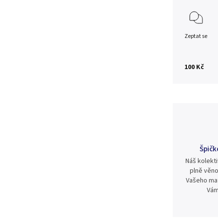
Zeptat se
100 Kč
Špičk
Náš kolekti
plně věno
Vašeho mat
Vám