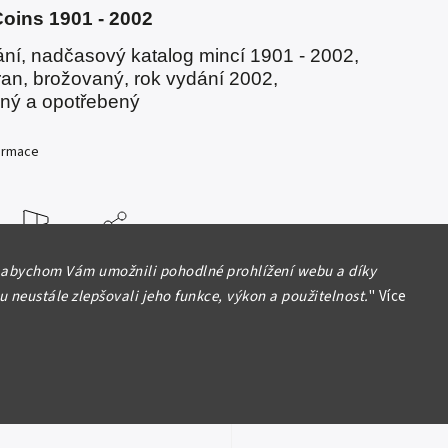
oins 1901 - 2002
ání, nadčasový katalog mincí 1901 - 2002,
ran, brožovaný, rok vydání 2002,
ný a opotřebený
formace
Hlídat
Sdílet
 abychom Vám umožnili pohodlné prohlížení webu a díky
 neustále zlepšovali jeho funkce, výkon a použitelnost.
"
Více