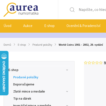
Úvod
Aukce
E-shop
Ocenění & Poradenství
Domů
/
E-shop
/
Prodané položky
/
World Coins 1901 - 2002, 29. vydání
N
E-shop
Prodané položky
Doporučujeme
Zlaté mince a medaile
Tip na dárek
Investiční mince a medaile