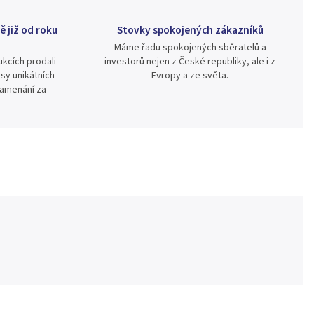
ě již od roku
Stovky spokojených zákazníků
Máme řadu spokojených sběratelů a
kcích prodali
investorů nejen z České republiky, ale i z
sy unikátních
Evropy a ze světa.
namenání za