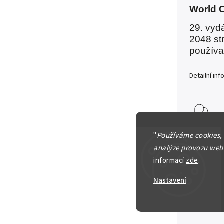
World C
29. vyd
2048 st
používa
Detailní in
Zeptat se
"
Používáme cookies,
analýze provozu webu
informací
zde
.
300 Kč
Nastavení