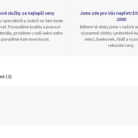
ové služby za nejlepší ceny
Jsme zde pro Vás nepřetržit
2000
v specialistů a znalců se Vám bude
vat. Posoudíme kvalitu a pravost
Během té doby jsme v našich au
eriálu, prodáme v naší aukci nebo
významné sbírky i jednotlivé ku
 poradíme kam investovat.
mincí, bankovek, řádů a vyz
rekordní ceny.
é (3)