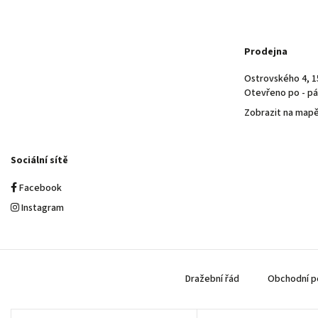
Prodejna
Ostrovského 4, 1
Otevřeno po - pá 
Zobrazit na map
Sociální sítě
Facebook
Instagram
Dražební řád
Obchodní p