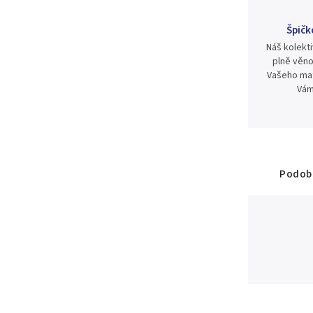
Špičk
Náš kolekti
plně věno
Vašeho mat
Vám
Podobn