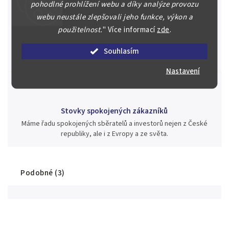
pohodlné prohlížení webu a díky analýze provozu
webu neustále zlepšovali jeho funkce, výkon a
Jsme zde pro Vás nepřetržitě již od roku 2000
použitelnost.
"
Více informací
zde
.
Během té doby jsme v našich aukcích prodali významné sbírky i
jednotlivé kusy unikátních mincí, bankovek, řádů a vyznamenání
Souhlasím
za rekordní ceny.
Nastavení
Stovky spokojených zákazníků
Máme řadu spokojených sběratelů a investorů nejen z České
republiky, ale i z Evropy a ze světa.
Podobné (3)