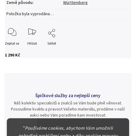
Země původu
:
Württemberg
Položka byla vyprodána…
Zeptat se
Hlídat
Sdílet
1 290 Kč
Špičkové služby za nejlepší ceny
Náš kolektiv specialistů a znalců se Vám bude plně věnovat.
Posoudíme kvalitu a pravost Vašeho materiálu, prodáme v naší
aukci nebo Vám poradíme kam investovat.
"
Používáme cookies, abychom Vám umožnili
pohodlné prohlížení webu a díky analýze provozu