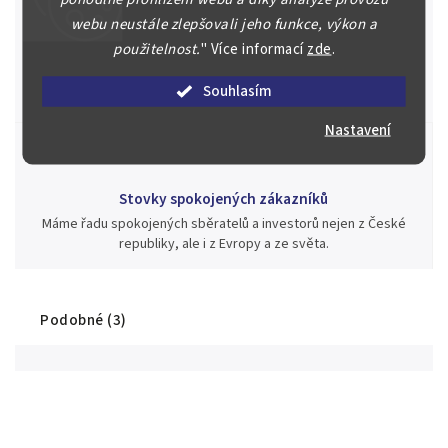
webu neustále zlepšovali jeho funkce, výkon a
Jsme zde pro Vás nepřetržitě již od roku 2000
použitelnost.
"
Více informací
zde
.
Během té doby jsme v našich aukcích prodali významné sbírky i
jednotlivé kusy unikátních mincí, bankovek, řádů a vyznamenání
Souhlasím
za rekordní ceny.
Nastavení
Stovky spokojených zákazníků
Máme řadu spokojených sběratelů a investorů nejen z České
republiky, ale i z Evropy a ze světa.
Podobné (3)