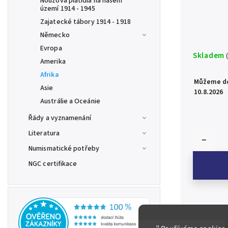
Nouzová platidla na našem
území 1914 - 1945
Zajatecké tábory 1914 - 1918
Německo
Evropa
Skladem
Amerika
Afrika
Můžeme do
Asie
10.8.2026
Austrálie a Oceánie
Řády a vyznamenání
Literatura
Numismatické potřeby
NGC certifikace
Zambie / Z