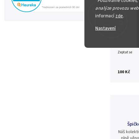
"
Používáme cookies,
10 Kwacha 
analýze provozu webu
informací
zde
.
Detailní in
Nastavení
Zeptat se
100 Kč
Špičk
Náš kolekti
plně věno