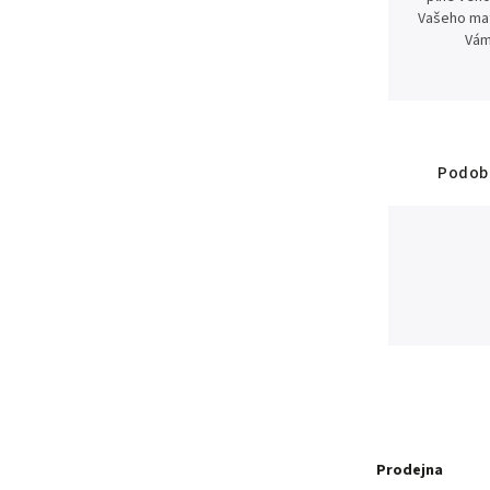
Vašeho mat
Vám
Podobn
Prodejna