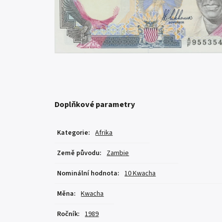
Doplňkové parametry
Kategorie
:
Afrika
Země původu
:
Zambie
Nominální hodnota
:
10 Kwacha
Měna
:
Kwacha
Ročník
:
1989