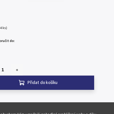
(4 ks)
ručit do:
Přidat do košíku
ambia