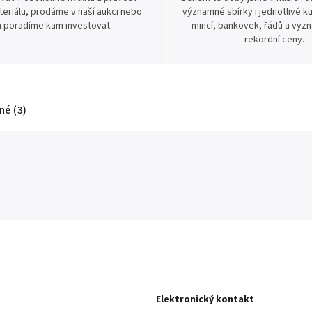
eriálu, prodáme v naší aukci nebo
významné sbírky i jednotlivé ku
 poradíme kam investovat.
mincí, bankovek, řádů a vyz
rekordní ceny.
é (3)
Elektronický kontakt