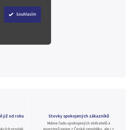
Souhlasím
ě již od roku
Stovky spokojených zákazníků
Máme řadu spokojených sběratelů a
kcích prodali
investorů nejen z České republiky, ale i z