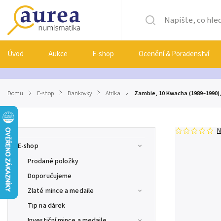
Úvod
Aukce
E-shop
Ocenění & Poradenství
Domů
/
E-shop
/
Bankovky
/
Afrika
/
Zambie, 10 Kwacha (1989~1990),
N
E-shop
Prodané položky
Doporučujeme
Zlaté mince a medaile
Tip na dárek
Investiční mince a medaile