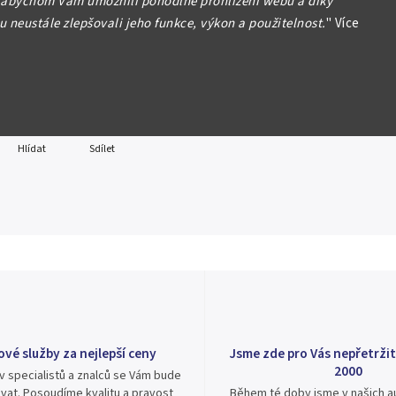
 abychom Vám umožnili pohodlné prohlížení webu a díky
(1989~1990), P.31a N/UNC
 neustále zlepšovali jeho funkce, výkon a použitelnost.
"
Více
formace
Hlídat
Sdílet
ové služby za nejlepší ceny
Jsme zde pro Vás nepřetržit
2000
v specialistů a znalců se Vám bude
vat. Posoudíme kvalitu a pravost
Během té doby jsme v našich au