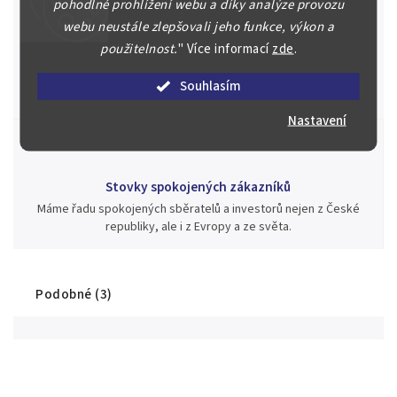
pohodlné prohlížení webu a díky analýze provozu
webu neustále zlepšovali jeho funkce, výkon a
Jsme zde pro Vás nepřetržitě již od roku 2000
použitelnost.
"
Více informací
zde
.
Během té doby jsme v našich aukcích prodali významné sbírky i
jednotlivé kusy unikátních mincí, bankovek, řádů a vyznamenání
Souhlasím
za rekordní ceny.
Nastavení
Stovky spokojených zákazníků
Máme řadu spokojených sběratelů a investorů nejen z České
republiky, ale i z Evropy a ze světa.
Podobné (3)