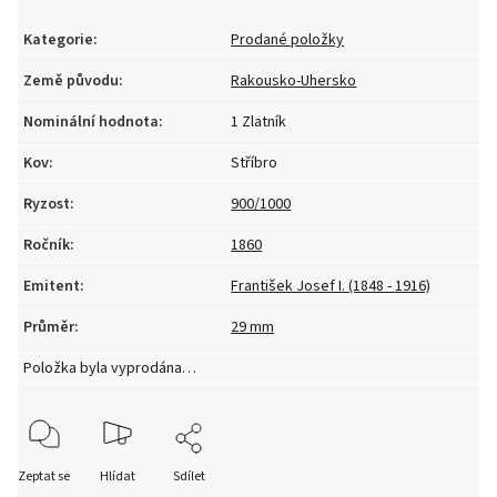
Kategorie
:
Prodané položky
Země původu
:
Rakousko-Uhersko
Nominální hodnota
:
1 Zlatník
Kov
:
Stříbro
Ryzost
:
900/1000
Ročník
:
1860
Emitent
:
František Josef I. (1848 - 1916)
Průměr
:
29 mm
Položka byla vyprodána…
Zeptat se
Hlídat
Sdílet