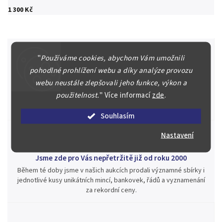
1 300 Kč
"
Používáme cookies, abychom Vám umožnili
pohodlné prohlížení webu a díky analýze provozu
Špičkové služby za nejlepší ceny
webu neustále zlepšovali jeho funkce, výkon a
Náš kolektiv specialistů a znalců se Vám bude plně věnovat.
použitelnost.
"
Více informací
zde
.
Posoudíme kvalitu a pravost Vašeho materiálu, prodáme v naší
aukci nebo Vám poradíme kam investovat.
Souhlasím
Nastavení
Jsme zde pro Vás nepřetržitě již od roku 2000
Během té doby jsme v našich aukcích prodali významné sbírky i
jednotlivé kusy unikátních mincí, bankovek, řádů a vyznamenání
za rekordní ceny.