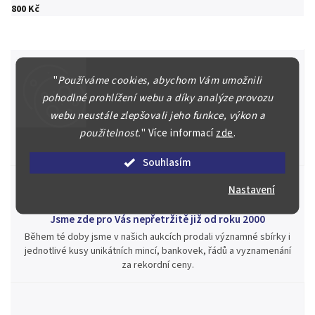
800 Kč
"
Používáme cookies, abychom Vám umožnili
pohodlné prohlížení webu a díky analýze provozu
Špičkové služby za nejlepší ceny
webu neustále zlepšovali jeho funkce, výkon a
Náš kolektiv specialistů a znalců se Vám bude plně věnovat.
použitelnost.
"
Více informací
zde
.
Posoudíme kvalitu a pravost Vašeho materiálu, prodáme v naší
aukci nebo Vám poradíme kam investovat.
Souhlasím
Nastavení
Jsme zde pro Vás nepřetržitě již od roku 2000
Během té doby jsme v našich aukcích prodali významné sbírky i
jednotlivé kusy unikátních mincí, bankovek, řádů a vyznamenání
za rekordní ceny.