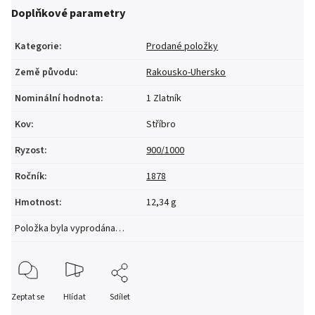
Doplňkové parametry
Kategorie
:
Prodané položky
Země původu
:
Rakousko-Uhersko
Nominální hodnota
:
1 Zlatník
Kov
:
Stříbro
Ryzost
:
900/1000
Ročník
:
1878
Hmotnost
:
12,34 g
Položka byla vyprodána…
Zeptat se
Hlídat
Sdílet