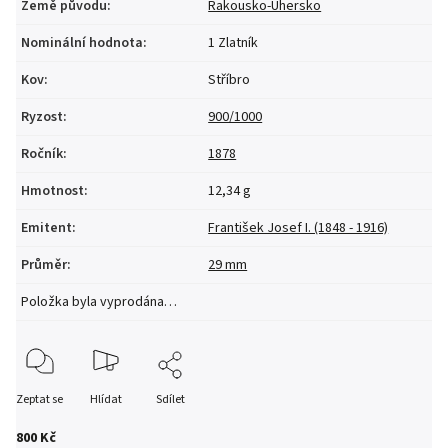
Země původu
:
Rakousko-Uhersko
Nominální hodnota
:
1 Zlatník
Kov
:
Stříbro
Ryzost
:
900/1000
Ročník
:
1878
Hmotnost
:
12,34 g
Emitent
:
František Josef I. (1848 - 1916)
Průměr
:
29 mm
Položka byla vyprodána…
Zeptat se
Hlídat
Sdílet
800 Kč