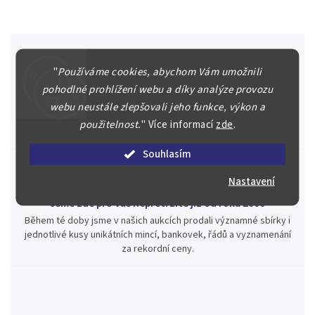
"
Používáme cookies, abychom Vám umožnili
Špičkové služby za nejlepší ceny
pohodlné prohlížení webu a díky analýze provozu
Náš kolektiv specialistů a znalců se Vám bude plně věnovat.
webu neustále zlepšovali jeho funkce, výkon a
Posoudíme kvalitu a pravost Vašeho materiálu, prodáme v naší
použitelnost.
"
Více informací
zde
.
aukci nebo Vám poradíme kam investovat.
Souhlasím
Nastavení
Jsme zde pro Vás nepřetržitě již od roku 2000
Během té doby jsme v našich aukcích prodali významné sbírky i
jednotlivé kusy unikátních mincí, bankovek, řádů a vyznamenání
za rekordní ceny.