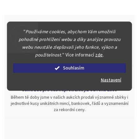
"
Používáme cookies, abychom Vám umožnili
Špičkové služby za nejlepší ceny
pohodlné prohlížení webu a díky analýze provozu
Náš kolektiv specialistů a znalců se Vám bude plně věnovat.
webu neustále zlepšovali jeho funkce, výkon a
Posoudíme kvalitu a pravost Vašeho materiálu, prodáme v naší
použitelnost.
"
Více informací
zde
.
aukci nebo Vám poradíme kam investovat.
Souhlasím
Nastavení
Jsme zde pro Vás nepřetržitě již od roku 2000
Během té doby jsme v našich aukcích prodali významné sbírky i
jednotlivé kusy unikátních mincí, bankovek, řádů a vyznamenání
za rekordní ceny.