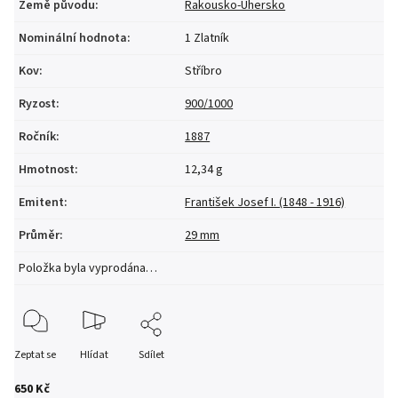
Země původu
:
Rakousko-Uhersko
Nominální hodnota
:
1 Zlatník
Kov
:
Stříbro
Ryzost
:
900/1000
Ročník
:
1887
Hmotnost
:
12,34 g
Emitent
:
František Josef I. (1848 - 1916)
Průměr
:
29 mm
Položka byla vyprodána…
Zeptat se
Hlídat
Sdílet
650 Kč