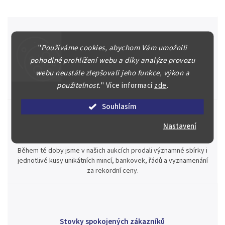
"
Používáme cookies, abychom Vám umožnili
Špičkové služby za nejlepší ceny
pohodlné prohlížení webu a díky analýze provozu
Náš kolektiv specialistů a znalců se Vám bude plně věnovat.
webu neustále zlepšovali jeho funkce, výkon a
Posoudíme kvalitu a pravost Vašeho materiálu, prodáme v naší
použitelnost.
"
Více informací
zde
.
aukci nebo Vám poradíme kam investovat.
Souhlasím
Nastavení
Jsme zde pro Vás nepřetržitě již od roku 2000
Během té doby jsme v našich aukcích prodali významné sbírky i
jednotlivé kusy unikátních mincí, bankovek, řádů a vyznamenání
za rekordní ceny.
Stovky spokojených zákazníků