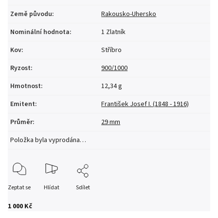
Země původu
:
Rakousko-Uhersko
Nominální hodnota
:
1 Zlatník
Kov
:
Stříbro
Ryzost
:
900/1000
Hmotnost
:
12,34 g
Emitent
:
František Josef I. (1848 - 1916)
Průměr
:
29 mm
Položka byla vyprodána…
Zeptat se
Hlídat
Sdílet
1 000 Kč