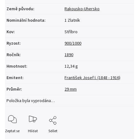
Země původu
:
Rakousko-Uhersko
Nominální hodnota
:
1 Zlatník
Kov
:
Stříbro
Ryzost
:
900/1000
Ročník
:
1890
Hmotnost
:
12,34 g
Emitent
:
František Josef I. (1848 - 1916)
Průměr
:
29 mm
Položka byla vyprodána…
Zeptat se
Hlídat
Sdílet