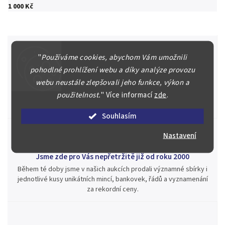
1 000 Kč
"
Používáme cookies, abychom Vám umožnili
pohodlné prohlížení webu a díky analýze provozu
Špičkové služby za nejlepší ceny
webu neustále zlepšovali jeho funkce, výkon a
Náš kolektiv specialistů a znalců se Vám bude plně věnovat.
použitelnost.
"
Více informací
zde
.
Posoudíme kvalitu a pravost Vašeho materiálu, prodáme v naší
aukci nebo Vám poradíme kam investovat.
Souhlasím
Nastavení
Jsme zde pro Vás nepřetržitě již od roku 2000
Během té doby jsme v našich aukcích prodali významné sbírky i
jednotlivé kusy unikátních mincí, bankovek, řádů a vyznamenání
za rekordní ceny.