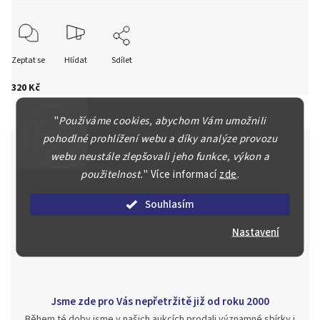
Zeptat se
Hlídat
Sdílet
320 Kč
"
Používáme cookies, abychom Vám umožnili
pohodlné prohlížení webu a díky analýze provozu
webu neustále zlepšovali jeho funkce, výkon a
použitelnost.
"
Více informací
zde
.
Špičkové služby za nejlepší ceny
Náš kolektiv specialistů a znalců se Vám bude plně věnovat.
Souhlasím
Posoudíme kvalitu a pravost Vašeho materiálu, prodáme v naší
aukci nebo Vám poradíme kam investovat.
Nastavení
Jsme zde pro Vás nepřetržitě již od roku 2000
Během té doby jsme v našich aukcích prodali významné sbírky i