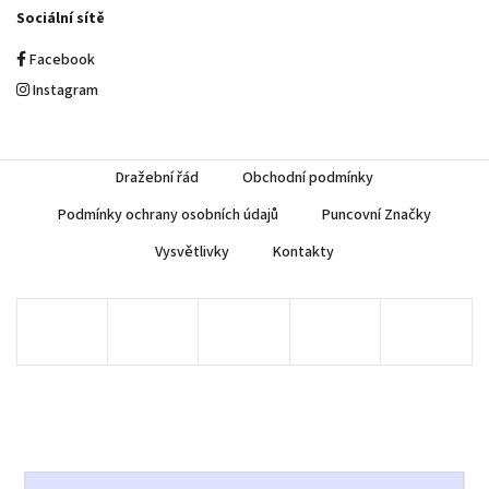
Sociální sítě
Facebook
Instagram
Dražební řád
Obchodní podmínky
Podmínky ochrany osobních údajů
Puncovní Značky
Vysvětlivky
Kontakty
Copyright 2026
AUREA Numismatika
. Všechna práva vyhrazena.