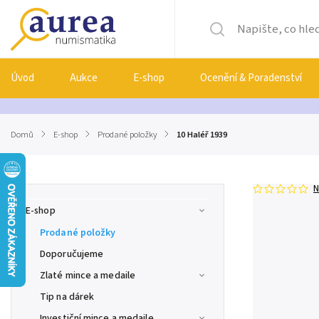
Úvod
Aukce
E-shop
Ocenění & Poradenství
Domů
/
E-shop
/
Prodané položky
/
10 Haléř 1939
N
E-shop
Prodané položky
Doporučujeme
Zlaté mince a medaile
Tip na dárek
Investiční mince a medaile