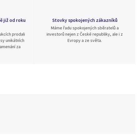
ě již od roku
Stovky spokojených zákazníků
Máme řadu spokojených sběratelů a
kcích prodali
investorů nejen z České republiky, ale i z
sy unikátních
Evropy a ze světa.
namenání za