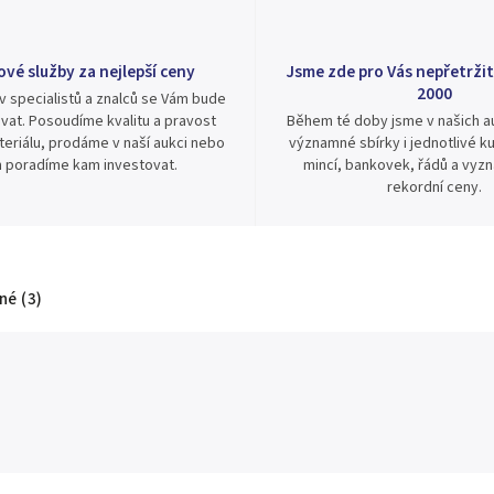
ové služby za nejlepší ceny
Jsme zde pro Vás nepřetržit
2000
v specialistů a znalců se Vám bude
vat. Posoudíme kvalitu a pravost
Během té doby jsme v našich au
eriálu, prodáme v naší aukci nebo
významné sbírky i jednotlivé ku
 poradíme kam investovat.
mincí, bankovek, řádů a vyz
rekordní ceny.
é (3)