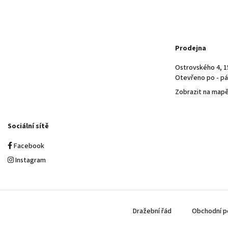
Prodejna
Ostrovského 4, 1
Otevřeno po - pá 
Zobrazit na map
Sociální sítě
Facebook
Instagram
Dražební řád
Obchodní p