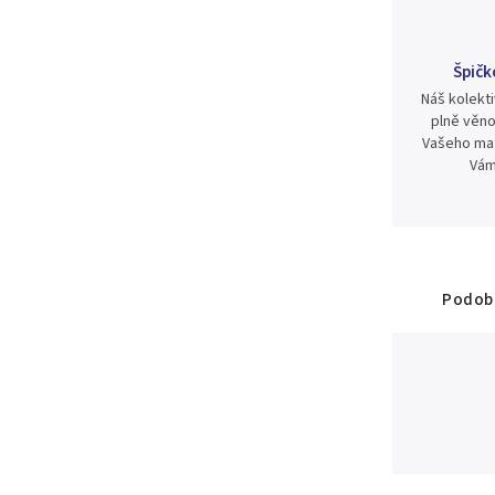
Špičk
Náš kolekti
plně věno
Vašeho mat
Vám
Podobn