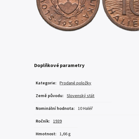
Doplňkové parametry
Kategorie
:
Prodané položky
Země původu
:
Slovenský stát
Nominální hodnota
:
10 Haléř
Ročník
:
1939
Hmotnost
:
1,66 g