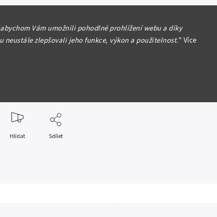
ý stát (1939 - 1945)
 abychom Vám umožnili pohodlné prohlížení webu a díky
 1939, Aurea 25, luxusní stav s ražebním
 neustále zlepšovali jeho funkce, výkon a použitelnost.
"
Více
formace
Hlídat
Sdílet