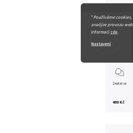
Slovensk
"
Používáme cookies,
10 Haléř
analýze provozu webu
leskem
informací
zde
.
Nastavení
Detailní in
Zeptat se
400 Kč