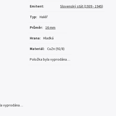
Emitent
:
Slovenský stát (1939 - 1945)
Typ
:
Haléř
Průměr
:
16 mm
Hrana
:
Hladká
Materiál
:
CuZn (92/8)
Položka byla vyprodána…
yla vyprodána…