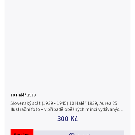
10 Haléř 1939
Slovenský stát (1939 - 1945) 10 Haléř 1939, Aurea 25
Ilustrační foto – v případě oběžných mincí vydávaných
ve vysokých nákladech nebo v případě investičních
300 Kč
mincí a...
Prodáno