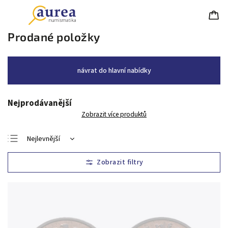
Prodané položky
návrat do hlavní nabídky
Nejprodávanější
Zobrazit více produktů
Nejlevnější
Nejdražší
Nejprodávanější
Abecedně
Chronologicky