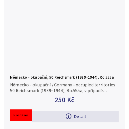
Německo - okupační, 50 Reichsmark (1939~1944), Ro.555a
Německo - okupační / Germany - occupied territories
50 Reichsmark (1939~1944), Ro.555a, v případě
konkrétní série je foto pouze ilustrační 2/VF
250 Kč
Prodáno
Detail