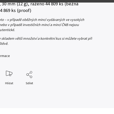
, 30 mm (12 g), raženo 44 809 ks (běžná
 4 869 ks (proof)
foto – v případě oběžných mincí vydávaných ve vysokých
ebo v případě investičních mincí a mincí ČNB nejsou
autentické.
skladem větší množství a konkrétní kus si můžete vybrat při
štěvě.
formace
Hlídat
Sdílet