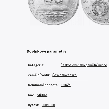
Doplňkové parametry
Kategorie
:
Československo pamětní mince
Země původu
:
Československo
Nominální hodnota
:
10 Kčs
Kov
:
Stříbro
Ryzost
:
500/1000