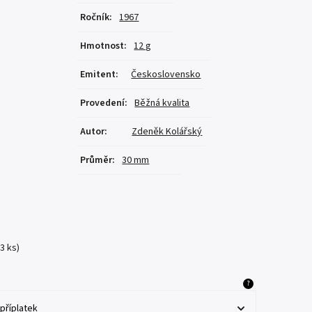
Ročník
:
1967
Hmotnost
:
12 g
Emitent
:
Československo
Provedení
:
Běžná kvalita
Autor
:
Zdeněk Kolářský
Průměr
:
30 mm
(3 ks)
?