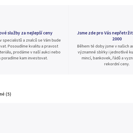
ové služby za nejlepší ceny
Jsme zde pro Vás nepřetržit
2000
v specialistů a znalců se Vám bude
vat. Posoudíme kvalitu a pravost
Během té doby jsme v našich au
eriálu, prodáme v naší aukci nebo
významné sbírky i jednotlivé ku
 poradíme kam investovat.
mincí, bankovek, řádů a vyz
rekordní ceny.
é (5)