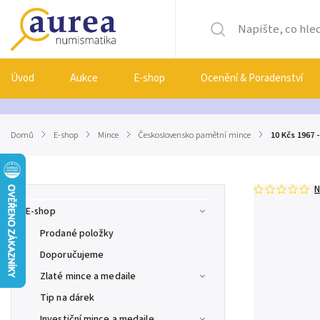
Úvod
Aukce
E-shop
Ocenění & Poradenství
Domů
/
E-shop
/
Mince
/
Československo pamětní mince
/
10 Kčs 1967 
N
E-shop
Prodané položky
Doporučujeme
Zlaté mince a medaile
Tip na dárek
Investiční mince a medaile