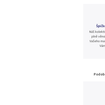
Špičk
Náš kolekti
plně věno
Vašeho mat
Vám
Podobn