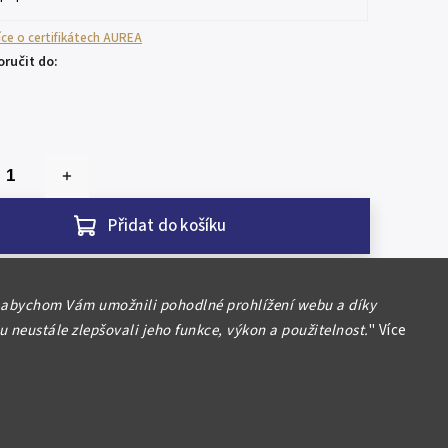
více o certifikátech AUREA
ručit do:
Přidat do košíku
 abychom Vám umožnili pohodlné prohlížení webu a díky
ovensko (1953 - 1993)
 neustále zlepšovali jeho funkce, výkon a použitelnost.
"
Více
a 1967 - 500. výročí založení Academie
itany, autor Zdeněk Kolářský, Aurea 113, běžná
ilustrační foto