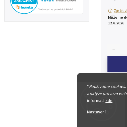
Zjistit 
Můžeme do
12.8.2026
"
Používáme cookies,
Českosl
analýze provozu webu
informací
zde
.
10 Korun
Istropol
Nastavení
kvalita, 