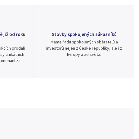
ě již od roku
Stovky spokojených zákazníků
Máme řadu spokojených sběratelů a
kcích prodali
investorů nejen z České republiky, ale i z
sy unikátních
Evropy a ze světa.
namenání za