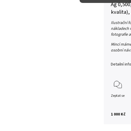
Ag 0,500
kvalita),
Ilustrační 
nákladech n
fotografie 
Mincí máme 
osobní náv
Detailní in
Zeptat se
1 000 Kč