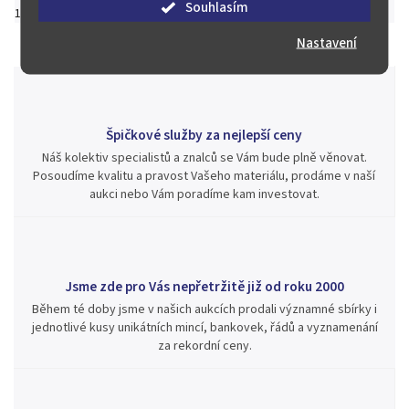
Souhlasím
1 200 Kč
–16 %
1 000 Kč
Nastavení
Špičkové služby za nejlepší ceny
Náš kolektiv specialistů a znalců se Vám bude plně věnovat.
Posoudíme kvalitu a pravost Vašeho materiálu, prodáme v naší
aukci nebo Vám poradíme kam investovat.
Jsme zde pro Vás nepřetržitě již od roku 2000
Během té doby jsme v našich aukcích prodali významné sbírky i
jednotlivé kusy unikátních mincí, bankovek, řádů a vyznamenání
za rekordní ceny.