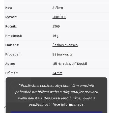
Kov
:
Stříbro
Ryzost
:
500/1000
Ročník
:
1969
Hmotnost
:
16 g
Emitent
:
Československo
Provedení
:
Běžná kvalita
Autor
:
Jiří Harcuba
,
Jiří Dostál
Průměr
:
34 mm
Téma
:
Jan Evangelista Purkyně
"
Používáme cookies, abychom Vám umožnili
pohodlné prohlížení webu a díky analýze provozu
webu neustále zlepšovali jeho funkce, výkon a
použitelnost.
"
Více informací
zde
.
Zeptat se
Hlídat
Sdílet