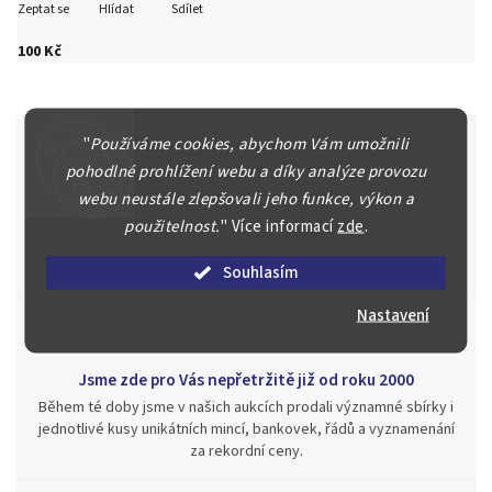
Zeptat se
Hlídat
Sdílet
100 Kč
"
Používáme cookies, abychom Vám umožnili
pohodlné prohlížení webu a díky analýze provozu
Špičkové služby za nejlepší ceny
webu neustále zlepšovali jeho funkce, výkon a
Náš kolektiv specialistů a znalců se Vám bude plně věnovat.
použitelnost.
"
Více informací
zde
.
Posoudíme kvalitu a pravost Vašeho materiálu, prodáme v naší
aukci nebo Vám poradíme kam investovat.
Souhlasím
Nastavení
Jsme zde pro Vás nepřetržitě již od roku 2000
Během té doby jsme v našich aukcích prodali významné sbírky i
jednotlivé kusy unikátních mincí, bankovek, řádů a vyznamenání
za rekordní ceny.