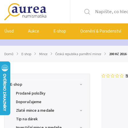
Úvod
Aukce
E-shop
Ocenění & Poradenství
Domů
/
E-shop
/
Mince
/
Česká republika pamětní mince
/
200 Kč 2016
N
E-shop
Prodané položky
Doporučujeme
Zlaté mince a medaile
Tip na dárek
Investiční mince a medaile