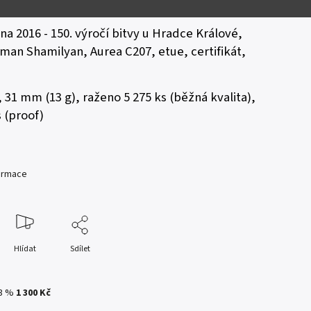
publika (1993 - )
na 2016 - 150. výročí bitvy u Hradce Králové,
man Shamilyan, Aurea C207, etue, certifikát,
, 31 mm (13 g), raženo 5 275 ks (běžná kvalita),
s (proof)
formace
Hlídat
Sdílet
3 %
1 300 Kč