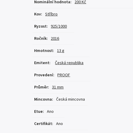
Nominální hodnota
:
200 Kč
Kov
:
Stříbro
Ryzost
:
925/1000
Ročník
:
2016
Hmotnost
:
13 g
Emitent
:
Česká republika
Provedení
:
PROOF
Průměr
:
31 mm
Mincovna
:
Česká mincovna
Etue
:
Ano
Certifikát
:
Ano