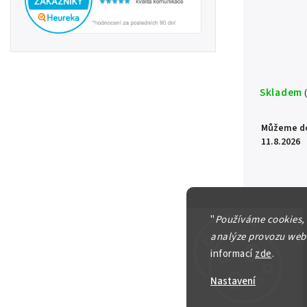
Skladem
Můžeme do
11.8.2026
"
Používáme cookies,
analýze provozu webu
informací
zde
.
Nastavení