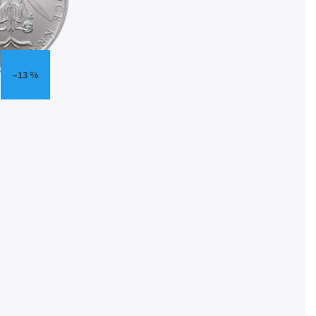
–13 %