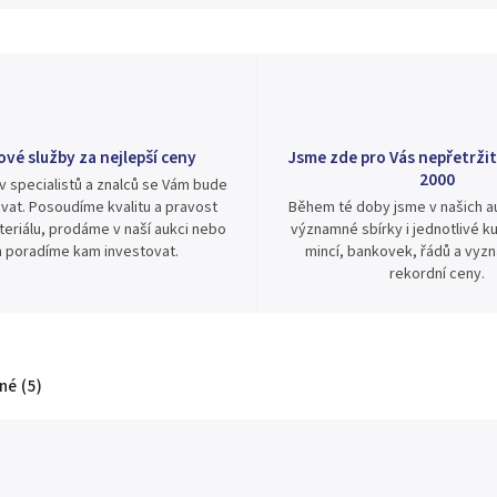
ové služby za nejlepší ceny
Jsme zde pro Vás nepřetržit
2000
v specialistů a znalců se Vám bude
vat. Posoudíme kvalitu a pravost
Během té doby jsme v našich au
eriálu, prodáme v naší aukci nebo
významné sbírky i jednotlivé ku
 poradíme kam investovat.
mincí, bankovek, řádů a vyz
rekordní ceny.
é (5)