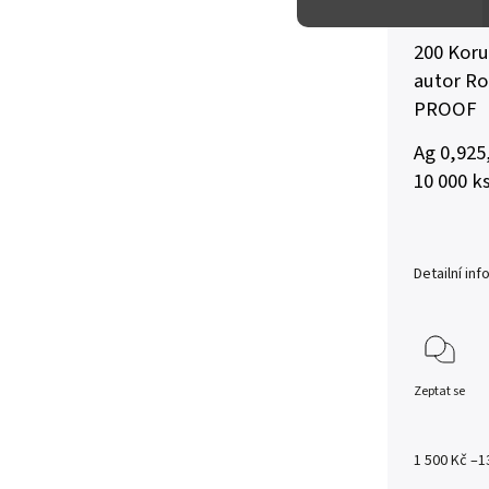
Česká re
200 Koru
autor Ro
PROOF
Ag 0,925
10 000 k
Detailní in
Zeptat se
1 500 Kč
–1