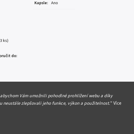
Kapsle
:
Ano
(3 ks)
ručit do:
 abychom Vám umožnili pohodlné prohlížení webu a díky
 neustále zlepšovali jeho funkce, výkon a použitelnost.
"
Více
Přidat do košíku