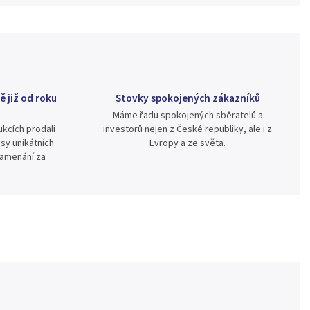
ě již od roku
Stovky spokojených zákazníků
Máme řadu spokojených sběratelů a
kcích prodali
investorů nejen z České republiky, ale i z
sy unikátních
Evropy a ze světa.
namenání za