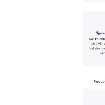
Špičk
Náš kolekti
plně věno
Vašeho mat
Vám
Podobn