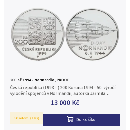
Abecedně
Chronologicky
200 Kč 1994 - Normandie, PROOF
Česká republika (1993 - ) 200 Koruna 1994 - 50. výročí
vylodění spojenců v Normandii, autorka Jarmila
Truhlíková-Spěváková, Aurea C103, etue Royal Mint,
13 000 Kč
anglický certifikát...
Skladem
(1 ks)
Do košíku