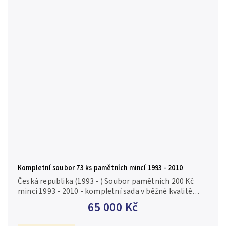
Kompletní soubor 73 ks pamětních mincí 1993 - 2010
Česká republika (1993 - ) Soubor pamětních 200 Kč
mincí 1993 - 2010 - kompletní sada v běžné kvalitě
Obsahuje mince 200 Kč 1993 - Ústava až 200 Kč 2010 -
65 000 Kč
Gustav Mahler, včetně...