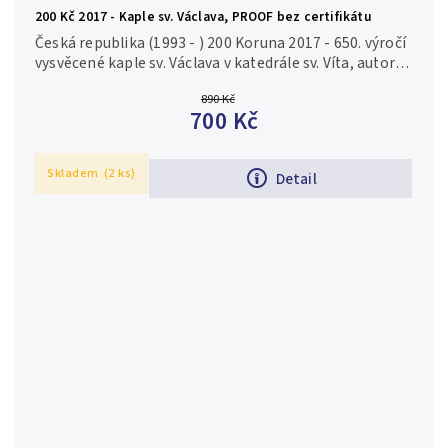
200 Kč 2017 - Kaple sv. Václava, PROOF bez certifikátu
Česká republika (1993 - ) 200 Koruna 2017 - 650. výročí
vysvěcené kaple sv. Václava v katedrále sv. Víta, autor
Zbyněk Fojtů, Aurea C214, etue, bez certifikátu, PROOF
890 Kč
Ag...
700 Kč
Skladem
(2 ks)
Detail