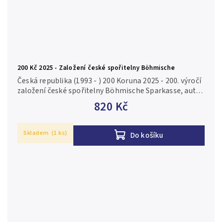
200 Kč 2025 - Založení české spořitelny Böhmische
Sparkasse
Česká republika (1993 - ) 200 Koruna 2025 - 200. výročí
založení české spořitelny Böhmische Sparkasse, autor
Zbyněk Fojtů, Aurea C252, kapsle, certifikát, běžná
820 Kč
kvalita Ag...
Skladem
(1 ks)
Do košíku