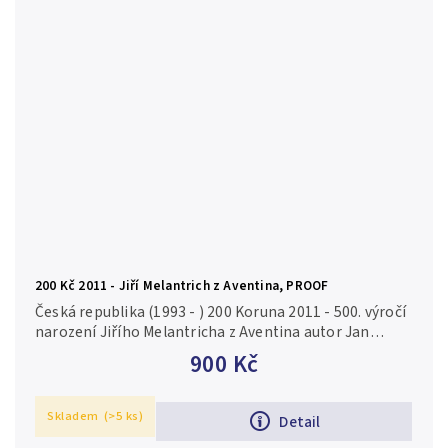
200 Kč 2011 - Jiří Melantrich z Aventina, PROOF
Česká republika (1993 - ) 200 Koruna 2011 - 500. výročí
narození Jiřího Melantricha z Aventina autor Jan
Smrž, Aurea C179, etue, certifikát, PROOF Ag 0,925, 31
900 Kč
mm (13...
Skladem
(>5 ks)
Detail