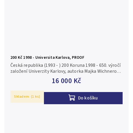
200 Kč 1998 - Universita Karlova, PROOF
Česká republika (1993 - ) 200 Koruna 1998 - 650. výročí
založení Univerzity Karlovy, autorka Majka Wichnerová,
Aurea C117, kapsle, certifikát, PROOF Ag 0,900, 31 mm
16 000 Kč
(13 g),...
Skladem
(1 ks)
Do košíku