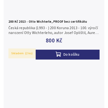
200 Kč 2013 - Otto Wichterle, PROOF bez certifikátu
Česká republika (1993 - ) 200 Koruna 2013 - 100. výročí
narození Otty Wichterleho, autor Josef Oplištil, Aurea
C193, etue, bez certifikátu, PROOF Ag 0,925, 31 mm (13
800 Kč
g),...
Skladem
(2 ks)
Do košíku