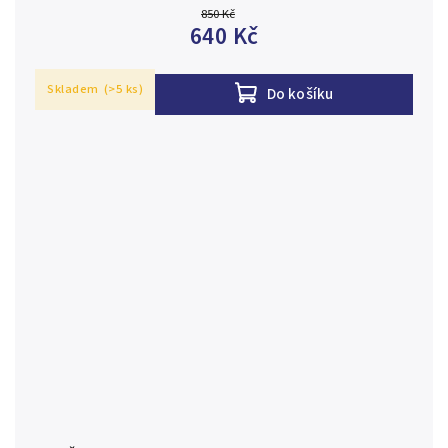
850 Kč
raženo 11...
640 Kč
Skladem
(>5 ks)
Do košíku