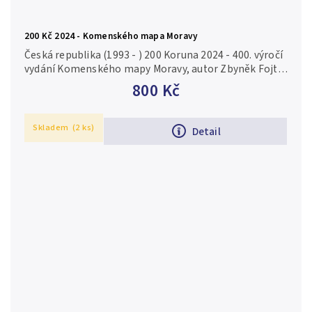
200 Kč 2024 - Komenského mapa Moravy
Česká republika (1993 - ) 200 Koruna 2024 - 400. výročí
vydání Komenského mapy Moravy, autor Zbyněk Fojtů,
Aurea C251 kapsle, s certifikátem, běžná kvalita Ag
800 Kč
0,925, 31 mm...
Skladem
(2 ks)
Detail