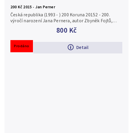
200 Kč 2015 - Jan Perner
Česká republika (1993 - ) 200 Koruna 20152 - 200.
výročí narození Jana Pernera, autor Zbyněk Fojtů,
Aurea C202 kapsle, certifikát, běžná kvalita Ag 0,925,
800 Kč
31 mm (13 g),...
Prodáno
Detail