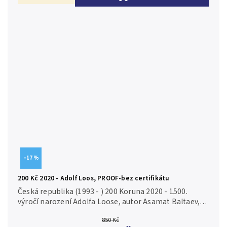
–17 %
200 Kč 2020 - Adolf Loos, PROOF-bez certifikátu
Česká republika (1993 - ) 200 Koruna 2020 - 1500.
výročí narození Adolfa Loose, autor Asamat Baltaev,
Aurea C230 etue, bez certifikátu, PROOF Ag 0,925, 31
850 Kč
mm (13 g), raženo 5...