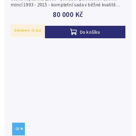
mincí 1993 - 2015 - kompletní sada v běžné kvalitě
Obsahuje mince 200 Kč 1993 - Ústava až 200 Kč 2015 -
80 000 Kč
České Budějovice, bez...
Skladem
(1 ks)
Do košíku
–21 %