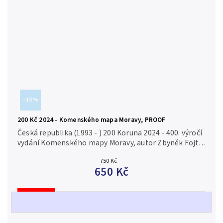
–13 %
200 Kč 2024 - Komenského mapa Moravy, PROOF
Česká republika (1993 - ) 200 Koruna 2024 - 400. výročí
vydání Komenského mapy Moravy, autor Zbyněk Fojtů,
Aurea C251, etue, certifikát PROOF Ag 0,925, 31 mm
750 Kč
(13 g), raženo 7...
650 Kč
Prodáno
Detail