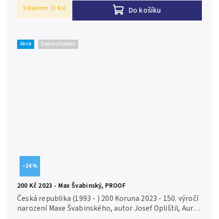
Skladem
(1 ks)
Do košíku
Akce
Doporučujeme
–24 %
200 Kč 2023 - Max Švabinský, PROOF
Česká republika (1993 - ) 200 Koruna 2023 - 150. výročí
narození Maxe Švabinského, autor Josef Oplištil, Aurea
C243, etue, certifikát, PROOF Ag 0,925, 31 mm (13 g),