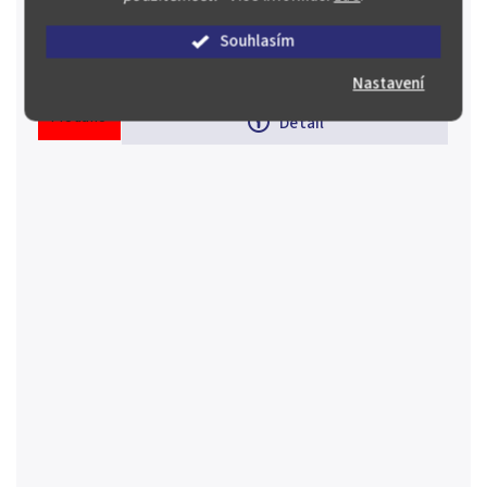
Česká republika (1993 - ) 200 Koruna 2019 - 600. výročí
pražské defenestrace, autorka Majka Wichnerová,
Souhlasím
Aurea C224 kapsle, certifikát, běžná kvalita Ag 0,925,
800 Kč
31 mm (13 g),...
Nastavení
Prodáno
Detail