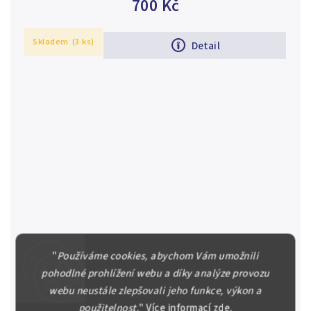
700 Kč
Skladem
(3 ks)
Detail
"
Používáme cookies, abychom Vám umožnili
pohodlné prohlížení webu a díky analýze provozu
webu neustále zlepšovali jeho funkce, výkon a
200 Kč 2019 - Pražská defenestrace
použitelnost.
"
Více informací
zde
.