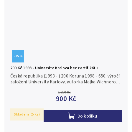
–25 %
200 Kč 1998 - Universita Karlova bez certifikátu
Česká republika (1993 - ) 200 Koruna 1998 - 650. výročí
založení Univerzity Karlovy, autorka Majka Wichnerová,
Aurea C117, kapsle, není certifikát, běžná kvalita Ag
1 200 Kč
0,900, 31...
900 Kč
Skladem
(5 ks)
Do košíku