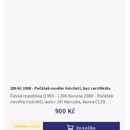
200 Kč 2000 - Počátek nového tisíciletí, bez certifikátu
Česká republika (1993 - ) 200 Koruna 2000 - Počátek
nového tisíciletí, autor Jiří Harcuba, Aurea C129
kapsle, bez certifikátu, běžná kvalita Ag 0,900, 31 mm
900 Kč
(13 g), raženo 16...
Skladem
(2 ks)
Do košíku