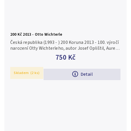
200 Kč 2013 - Otto Wichterle
Česká republika (1993 - ) 200 Koruna 2013 - 100. výročí
narození Otty Wichterleho, autor Josef Oplištil, Aurea
C193 kapsle, certifikát, běžná kvalita Ag 0,925, 31 mm
750 Kč
(13 g),...
Skladem
(2 ks)
Detail