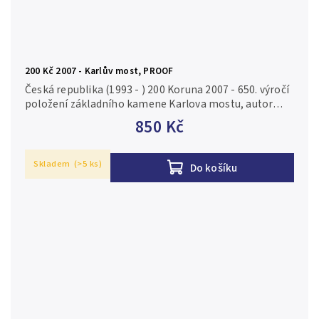
200 Kč 2007 - Karlův most, PROOF
Česká republika (1993 - ) 200 Koruna 2007 - 650. výročí
položení základního kamene Karlova mostu, autor
Josef Šafařík, Aurea C158, etue, certifikát, PROOF Ag
850 Kč
0,900, 31 mm (13...
Skladem
(>5 ks)
Do košíku