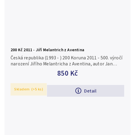
200 Kč 2011 - Jiří Melantrich z Aventina
Česká republika (1993 - ) 200 Koruna 2011 - 500. výročí
narození Jiřího Melantricha z Aventina, autor Jan
Smrž, Aurea C179 certifikát, kapsle, běžná kvalita Ag
850 Kč
0,925, 31 mm...
Skladem
(>5 ks)
Detail