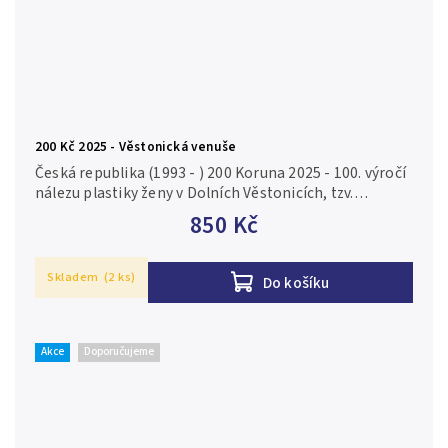
200 Kč 2025 - Věstonická venuše
Česká republika (1993 - ) 200 Koruna 2025 - 100. výročí
nálezu plastiky ženy v Dolních Věstonicích, tzv.
Věstonická venuše , autorka Majka Wichnerová, Aurea
850 Kč
C255, kapsle,...
Skladem
(2 ks)
Do košíku
Akce
Doporučujeme