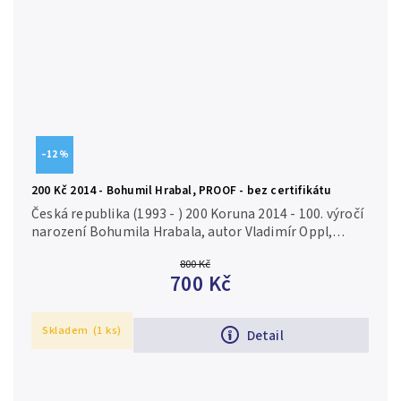
–12 %
200 Kč 2014 - Bohumil Hrabal, PROOF - bez certifikátu
Česká republika (1993 - ) 200 Koruna 2014 - 100. výročí
narození Bohumila Hrabala, autor Vladimír Oppl,
Aurea C194 etue, bez certifikátu, PROOF Ag 0,925, 31
800 Kč
mm (13 g), raženo...
700 Kč
Skladem
(1 ks)
Detail