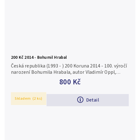
200 Kč 2014 - Bohumil Hrabal
Česká republika (1993 - ) 200 Koruna 2014 - 100. výročí
narození Bohumila Hrabala, autor Vladimír Oppl,
Aurea C194, kapsle, certifikát, běžná kvalita Ag 0,925,
800 Kč
31 mm (13 g),...
Skladem
(2 ks)
Detail