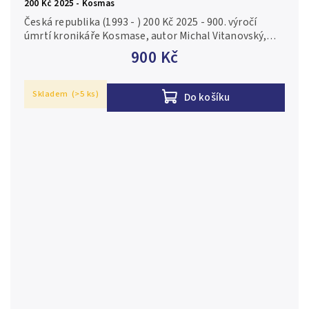
200 Kč 2025 - Kosmas
Česká republika (1993 - ) 200 Kč 2025 - 900. výročí
úmrtí kronikáře Kosmase, autor Michal Vitanovský,
Aurea C257, běžná kvalita, kapsle, certifikát Ag 0,925,
900 Kč
31 mm (13 g),...
Skladem
(>5 ks)
Do košíku