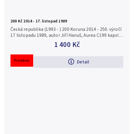
200 Kč 2014 - 17. listopad 1989
Česká republika (1993 - ) 200 Koruna 2014 - 250. výročí
17 listopadu 1989, autor Jiří Hanuš, Aurea C199 kapsle,
certifikát, běžná kvalita Ag 0,925, 31 mm (13 g),
1 400 Kč
raženo 5 874...
Prodáno
Detail