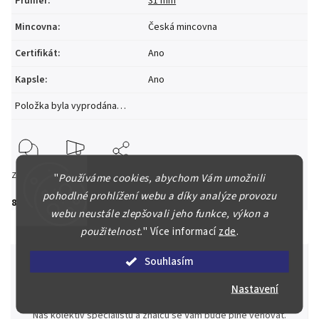
Průměr
:
31 mm
Mincovna
:
Česká mincovna
Certifikát
:
Ano
Kapsle
:
Ano
Položka byla vyprodána…
Zeptat se
Hlídat
Sdílet
"
Používáme cookies, abychom Vám umožnili
pohodlné prohlížení webu a díky analýze provozu
800 Kč
webu neustále zlepšovali jeho funkce, výkon a
použitelnost.
"
Více informací
zde
.
Souhlasím
Nastavení
Špičkové služby za nejlepší ceny
Náš kolektiv specialistů a znalců se Vám bude plně věnovat.