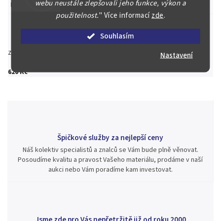
webu neustále zlepšovali jeho funkce, výkon a
Kapsle
:
Ano
použitelnost.
"
Více informací
zde
.
Souhlasím
Zeptat se
Hlídat
Sdílet
Nastavení
620 Kč
Špičkové služby za nejlepší ceny
Náš kolektiv specialistů a znalců se Vám bude plně věnovat.
Posoudíme kvalitu a pravost Vašeho materiálu, prodáme v naší
aukci nebo Vám poradíme kam investovat.
Jsme zde pro Vás nepřetržitě již od roku 2000