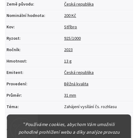
Země původu
:
Česká republika
Nominální hodnota
:
200 Kč
Kov
:
Stříbro
Ryzost
:
925/1000
Ročník
:
2023
Hmotnost
:
13 g
Emitent
:
Česká republika
Provedení
:
Běžná kvalita
Průměr
:
31 mm
Téma
:
Zahájení vysílání čs. rozhlasu
Mincovna
:
Česká mincovna
"
Používáme cookies, abychom Vám umožnili
Certifikát
:
Ano
pohodlné prohlížení webu a díky analýze provozu