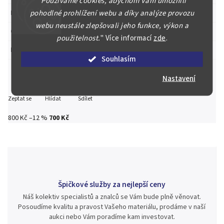
"
Používáme cookies, abychom Vám umožnili
pohodlné prohlížení webu a díky analýze provozu
Etue
:
Ano
webu neustále zlepšovali jeho funkce, výkon a
Certifikát
:
Ano
použitelnost.
"
Více informací
zde
.
Kapsle
:
Ano
Souhlasím
Nastavení
Zeptat se
Hlídat
Sdílet
800 Kč
–12 %
700 Kč
Špičkové služby za nejlepší ceny
Náš kolektiv specialistů a znalců se Vám bude plně věnovat.
Posoudíme kvalitu a pravost Vašeho materiálu, prodáme v naší
aukci nebo Vám poradíme kam investovat.