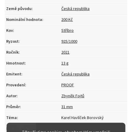
Země původu
:
Česká republika
Nominální hodnota
:
200 Kč
Kov
:
Stříbro
Ryzost
:
925/1000
Ročník
:
2021
Hmotnost
:
13 g
Emitent
:
Česká republika
Provedení
:
PROOF
Autor
:
Zbyněk Fojtů
Průměr
:
31 mm
Téma
:
Karel Havlíček Borovský
Mincovna
:
Česká mincovna