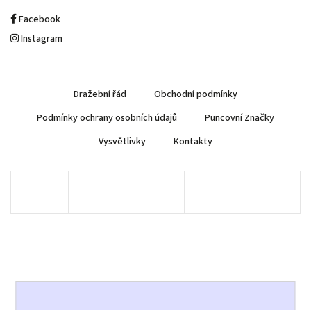
Facebook
Instagram
Dražební řád
Obchodní podmínky
Podmínky ochrany osobních údajů
Puncovní Značky
Vysvětlivky
Kontakty
Copyright 2026
AUREA Numismatika
. Všechna práva vyhrazena.
Upravit nastavení cookies