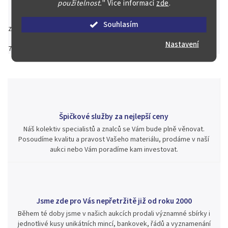
použitelnost.
"
Více informací
zde
.
Souhlasím
Zeptat se
Hlídat
Sdílet
Nastavení
750 Kč
–9 %
680 Kč
Špičkové služby za nejlepší ceny
Náš kolektiv specialistů a znalců se Vám bude plně věnovat.
Posoudíme kvalitu a pravost Vašeho materiálu, prodáme v naší
aukci nebo Vám poradíme kam investovat.
Jsme zde pro Vás nepřetržitě již od roku 2000
Během té doby jsme v našich aukcích prodali významné sbírky i
jednotlivé kusy unikátních mincí, bankovek, řádů a vyznamenání