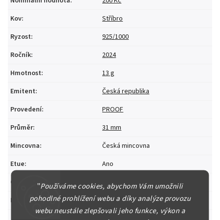
Nominální hodnota
:
200 Kč
Kov
:
Stříbro
Ryzost
:
925/1000
Ročník
:
2024
Hmotnost
:
13 g
Emitent
:
Česká republika
Provedení
:
PROOF
Průměr
:
31 mm
Mincovna
:
Česká mincovna
Etue
:
Ano
Certifikát
:
Ano
"
Používáme cookies, abychom Vám umožnili
pohodlné prohlížení webu a díky analýze provozu
Kapsle
:
Ano
webu neustále zlepšovali jeho funkce, výkon a