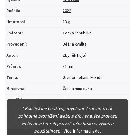
Ročník
:
2022
Hmotnost
:
13 g
Emitent
:
Česká republika
Provedení
:
Běžná kvalita
Autor
:
Zbyněk Fojtů
Průměr
:
31 mm
Téma
:
Gregor Johann Mendel
Mincovna
:
Česká mincovna
Certifikát
:
Ano
"
Používáme cookies, abychom Vám umožnili
Kapsle
:
Ano
pohodlné prohlížení webu a díky analýze provozu
webu neustále zlepšovali jeho funkce, výkon a
použitelnost.
"
Více informací
zde
.