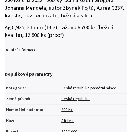
200 Koruna 2022 - 200. výročí narození Gregora
Johanna Mendela, autor Zbyněk Fojtů, Aurea C237,
kapsle, bez certifikátu, běžná kvalita
Ag 0,925, 31 mm (13 g), raženo 6 700 ks (běžná
kvalita), 12 800 ks (proof)
Detailní informace
Doplňkové parametry
Kategorie
:
Česká republika pamětní mince
Země původu
:
Česká republika
Nominální hodnota
:
200 Kč
Kov
:
Stříbro
Ryzost
:
925/1000