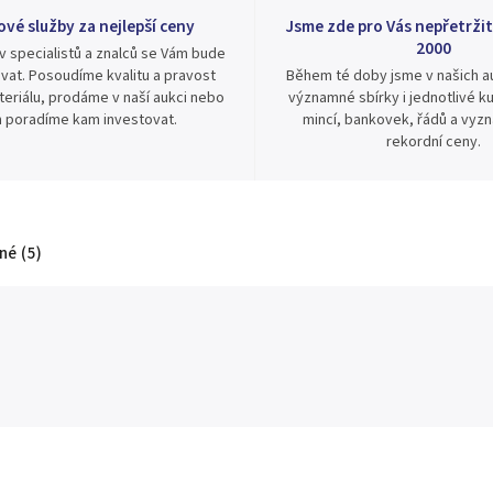
ové služby za nejlepší ceny
Jsme zde pro Vás nepřetržit
2000
v specialistů a znalců se Vám bude
vat. Posoudíme kvalitu a pravost
Během té doby jsme v našich au
eriálu, prodáme v naší aukci nebo
významné sbírky i jednotlivé ku
 poradíme kam investovat.
mincí, bankovek, řádů a vyz
rekordní ceny.
é (5)