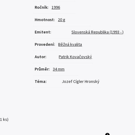
Ročník
:
1996
Hmotnost
:
20 g
Emitent
:
Slovenská Republika (1993 - )
Provedení
:
Běžná kvalita
Autor
:
Patrik Kovačovský
Průměr
:
34 mm
Téma
:
Jozef Cígler Hronský
(1 ks)