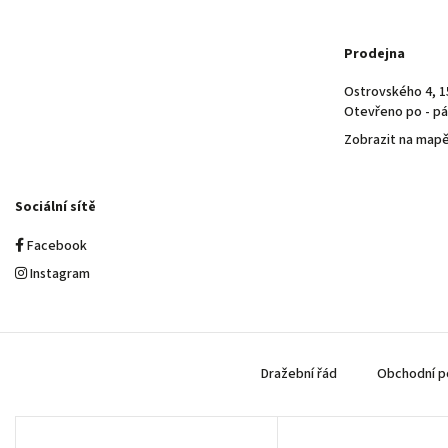
Prodejna
Ostrovského 4, 1
Otevřeno po - pá 
Zobrazit na map
Sociální sítě
Facebook
Instagram
Dražební řád
Obchodní p