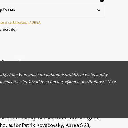
?
více o certifikátech AUREA
ručit do:
 abychom Vám umožnili pohodlné prohlížení webu a díky
Přidat do košíku
 neustále zlepšovali jeho funkce, výkon a použitelnost.
"
Více
á Republika (1993 - )
na 1996 - 100. výročí narození Jozefa Cíglera
o, autor Patrik Kovačovský, Aurea S 23,