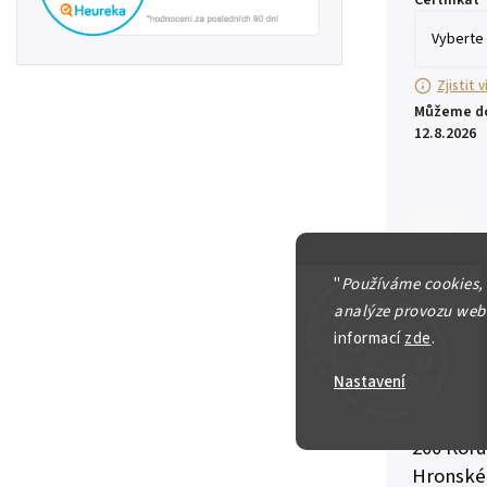
Certifikát
Zjistit 
Můžeme do
12.8.2026
"
Používáme cookies,
analýze provozu webu
informací
zde
.
Nastavení
Slovensk
200 Koru
Hronskéh