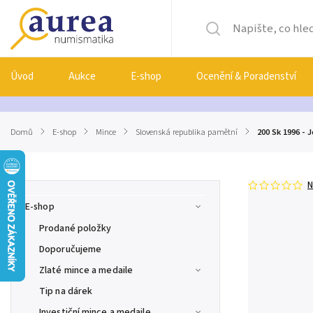
Úvod
Aukce
E-shop
Ocenění & Poradenství
Domů
/
E-shop
/
Mince
/
Slovenská republika pamětní
/
200 Sk 1996 - 
N
E-shop
Prodané položky
Doporučujeme
Zlaté mince a medaile
Tip na dárek
Investiční mince a medaile