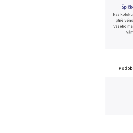
Špičk
Náš kolekti
plně věno
Vašeho mat
Vám
Podobn