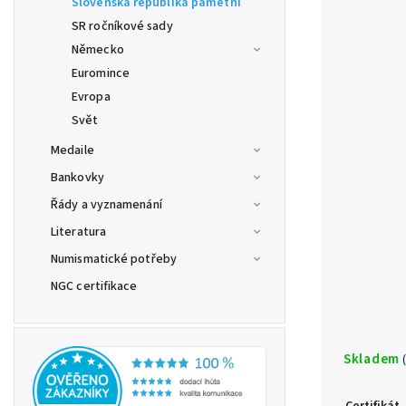
Slovenská republika pamětní
SR ročníkové sady
Německo
Euromince
Evropa
Svět
Medaile
Bankovky
Řády a vyznamenání
Literatura
Numismatické potřeby
NGC certifikace
Skladem