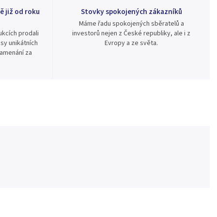
ě již od roku
Stovky spokojených zákazníků
Máme řadu spokojených sběratelů a
kcích prodali
investorů nejen z České republiky, ale i z
sy unikátních
Evropy a ze světa.
namenání za