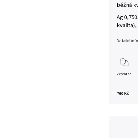
běžná kv
Ag 0,750
kvalita),
Detailní in
Zeptat se
760 Kč