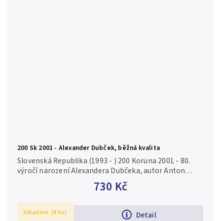
200 Sk 2001 - Alexander Dubček, běžná kvalita
Slovenská Republika (1993 - ) 200 Koruna 2001 - 80.
výročí narození Alexandera Dubčeka, autor Anton
Gábrik, Aurea S 45, běžná zachovalost Ag 0,750, 34 mm
730 Kč
(20 g), raženo 12 500...
Skladem
(4 ks)
Detail