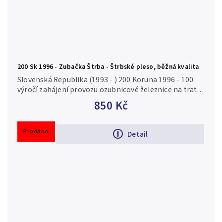
200 Sk 1996 - Zubačka Štrba - Štrbské pleso, běžná kvalita
Slovenská Republika (1993 - ) 200 Koruna 1996 - 100.
výročí zahájení provozu ozubnicové železnice na trati
Štrba - Štrbské pleso, autor Vojtech Pohanka, Aurea S
850 Kč
25, běžná...
Prodáno
Detail