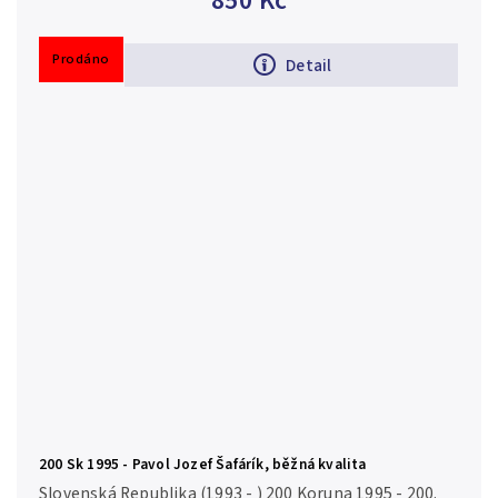
850 Kč
600 ks (běžná...
Prodáno
Detail
200 Sk 1995 - Pavol Jozef Šafárík, běžná kvalita
Slovenská Republika (1993 - ) 200 Koruna 1995 - 200.