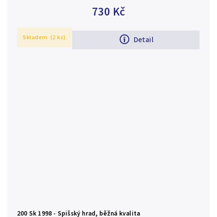
Gavula, Aurea S 39, běžná zachovalost Ag 0,750, 34 mm
730 Kč
(20 g), raženo 12...
Skladem
(2 ks)
Detail
200 Sk 1998 - Spišský hrad, běžná kvalita