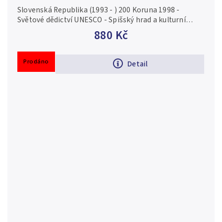
Slovenská Republika (1993 - ) 200 Koruna 1998 -
Světové dědictví UNESCO - Spišský hrad a kulturní
památky v jeho okolí, autor Milan Virčík, Aurea S 34,
880 Kč
běžná zachovalost Ag...
Prodáno
Detail