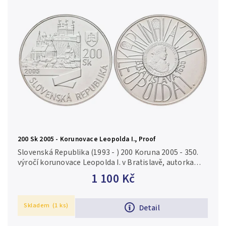
Abecedně
Chronologicky
200 Sk 2005 - Korunovace Leopolda I., Proof
Slovenská Republika (1993 - ) 200 Koruna 2005 - 350.
výročí korunovace Leopolda I. v Bratislavě, autorka
Mária Poldaufová, Aurea S 56, Proof Ag 0,900, 34 mm
1 100 Kč
(18 g), raženo 8...
Skladem
(1 ks)
Detail