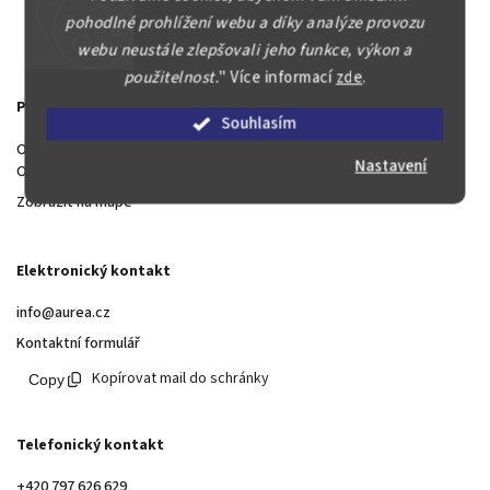
pohodlné prohlížení webu a díky analýze provozu
webu neustále zlepšovali jeho funkce, výkon a
použitelnost.
"
Více informací
zde
.
Prodejna
Souhlasím
Ostrovského 4, 150 00 Praha 5
Nastavení
Otevřeno po - pá 10 - 12 a 13 - 17 hod
Zobrazit na mapě
Elektronický kontakt
info@aurea.cz
Kontaktní formulář
Kopírovat mail do schránky
Telefonický kontakt
+420 797 626 629