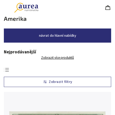
Amerika
návrat do hlavní nabídky
Nejprodávanější
Zobrazit více produktů
Nejlevnější
Nejdražší
Nejprodávanější
Abecedně
Chronologicky