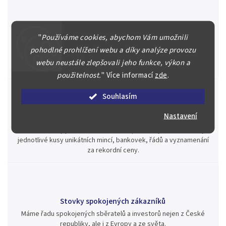
Špičkové služby za nejlepší ceny
"
Používáme cookies, abychom Vám umožnili
Náš kolektiv specialistů a znalců se Vám bude plně věnovat.
pohodlné prohlížení webu a díky analýze provozu
Posoudíme kvalitu a pravost Vašeho materiálu, prodáme v naší
webu neustále zlepšovali jeho funkce, výkon a
aukci nebo Vám poradíme kam investovat.
použitelnost.
"
Více informací
zde
.
Souhlasím
Nastavení
Jsme zde pro Vás nepřetržitě již od roku 2000
Během té doby jsme v našich aukcích prodali významné sbírky i
jednotlivé kusy unikátních mincí, bankovek, řádů a vyznamenání
za rekordní ceny.
Stovky spokojených zákazníků
Máme řadu spokojených sběratelů a investorů nejen z České
republiky, ale i z Evropy a ze světa.