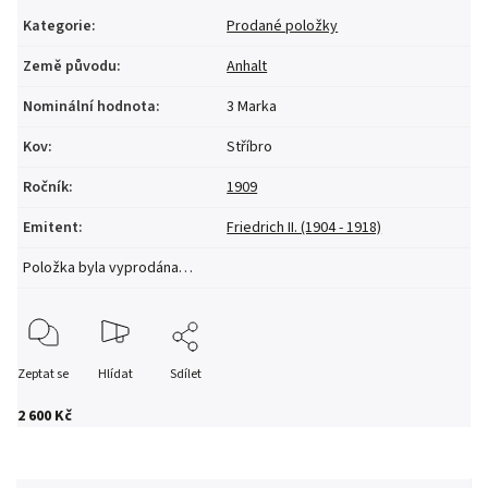
Kategorie
:
Prodané položky
Země původu
:
Anhalt
Nominální hodnota
:
3 Marka
Kov
:
Stříbro
Ročník
:
1909
Emitent
:
Friedrich II. (1904 - 1918)
Položka byla vyprodána…
Zeptat se
Hlídat
Sdílet
2 600 Kč