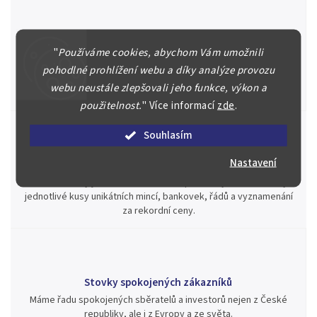
Špičkové služby za nejlepší ceny
"
Používáme cookies, abychom Vám umožnili
Náš kolektiv specialistů a znalců se Vám bude plně věnovat.
pohodlné prohlížení webu a díky analýze provozu
Posoudíme kvalitu a pravost Vašeho materiálu, prodáme v naší
webu neustále zlepšovali jeho funkce, výkon a
aukci nebo Vám poradíme kam investovat.
použitelnost.
"
Více informací
zde
.
Souhlasím
Nastavení
Jsme zde pro Vás nepřetržitě již od roku 2000
Během té doby jsme v našich aukcích prodali významné sbírky i
jednotlivé kusy unikátních mincí, bankovek, řádů a vyznamenání
za rekordní ceny.
Stovky spokojených zákazníků
Máme řadu spokojených sběratelů a investorů nejen z České
republiky, ale i z Evropy a ze světa.