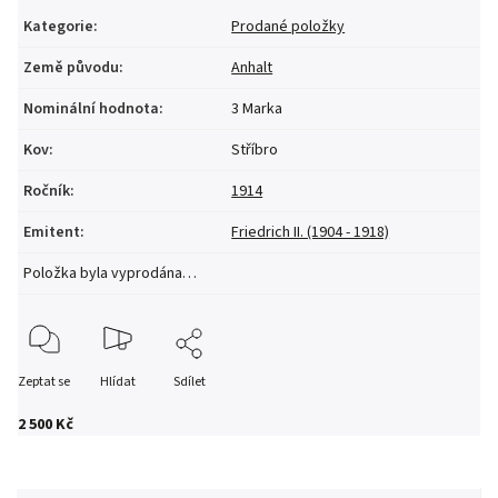
Kategorie
:
Prodané položky
Země původu
:
Anhalt
Nominální hodnota
:
3 Marka
Kov
:
Stříbro
Ročník
:
1914
Emitent
:
Friedrich II. (1904 - 1918)
Položka byla vyprodána…
Zeptat se
Hlídat
Sdílet
2 500 Kč