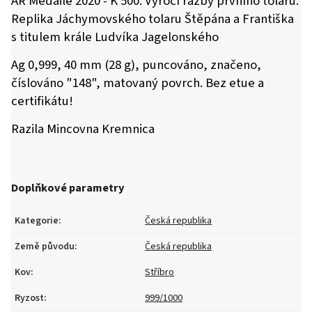
AR Medaile 2020 - K 500. Výročí ražby prvního tolaru.
Replika Jáchymovského tolaru
Štěpána a Františka
s titulem krále Ludvíka Jagelonského
Ag 0,999, 40 mm (28 g), puncováno, značeno,
číslováno "148", matovaný povrch. Bez etue a
certifikátu!
Razila Mincovna Kremnica
Doplňkové parametry
Kategorie
:
Česká republika
Země původu
:
Česká republika
Kov
:
Stříbro
Ryzost
:
999/1000