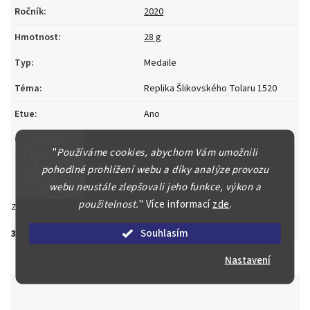
Ročník
:
2020
Hmotnost
:
28 g
Typ
:
Medaile
Téma
:
Replika Šlikovského Tolaru 1520
Etue
:
Ano
Certifikát
:
Ano
"
Používáme cookies, abychom Vám umožnili
pohodlné prohlížení webu a díky analýze provozu
webu neustále zlepšovali jeho funkce, výkon a
použitelnost.
"
Více informací
zde
.
Zeptat se
Hlídat
Sdílet
Souhlasím
3 500 Kč
Nastavení