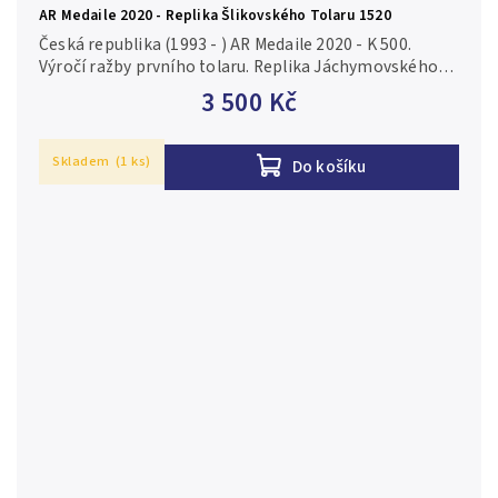
AR Medaile 2020 - Replika Šlikovského Tolaru 1520
Česká republika (1993 - ) AR Medaile 2020 - K 500.
Výročí ražby prvního tolaru. Replika Jáchymovského
tolaru Štěpána a Františka s titulem krále Ludvíka
3 500 Kč
Jagelonského Ag...
Skladem
(1 ks)
Do košíku