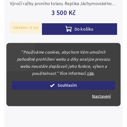
Výročí ražby prvního tolaru. Replika Jáchymovského
tolaru Štěpána a Františka s titulem krále Ludvíka
3 500 Kč
Jagelonského Ag...
Skladem
(1 ks)
Do košíku
"
Používáme cookies, abychom Vám umožnili
pohodlné prohlížení webu a díky analýze provozu
webu neustále zlepšovali jeho funkce, výkon a
použitelnost.
"
Více informací
zde
.
Souhlasím
Nastavení