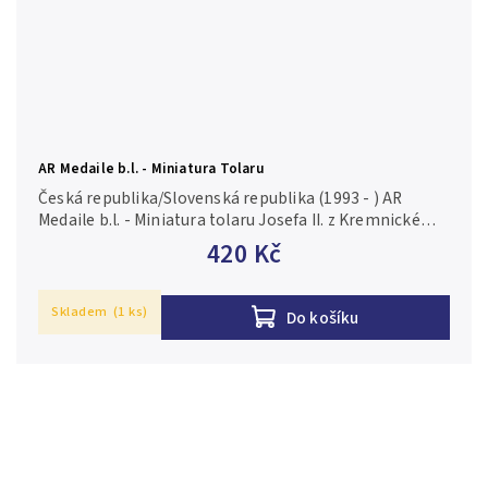
AR Medaile b.l. - Miniatura Tolaru
Česká republika/Slovenská republika (1993 - ) AR
Medaile b.l. - Miniatura tolaru Josefa II. z Kremnické
mincovny. Ag 0,925, 26 mm (7,7 g), puncováno,
420 Kč
značeno, matovaný povrch,...
Skladem
(1 ks)
Do košíku