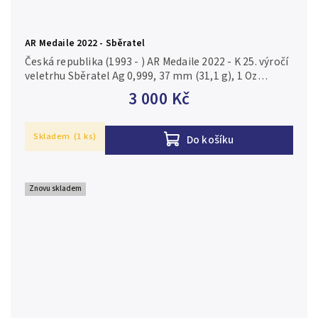
AR Medaile 2022 - Sběratel
Česká republika (1993 - ) AR Medaile 2022 - K 25. výročí
veletrhu Sběratel Ag 0,999, 37 mm (31,1 g), 1 Oz
(raženo 500 ks), kapsle lehce napr., etue, certifikát,
3 000 Kč
PROOF
Skladem
(1 ks)
Do košíku
Znovu skladem