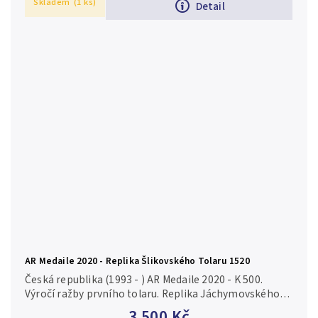
Skladem
(1 ks)
Detail
AR Medaile 2020 - Replika Šlikovského Tolaru 1520
Česká republika (1993 - ) AR Medaile 2020 - K 500.
Výročí ražby prvního tolaru. Replika Jáchymovského
tolaru Štěpána a Františka s titulem krále Ludvíka
3 500 Kč