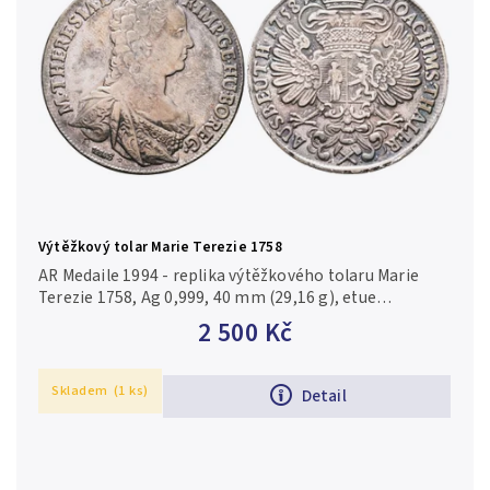
Výtěžkový tolar Marie Terezie 1758
AR Medaile 1994 - replika výtěžkového tolaru Marie
Terezie 1758, Ag 0,999, 40 mm (29,16 g), etue
Výtěžkové ražby jsou mince ražené ze surovin
2 500 Kč
vytěžených v určitých...
Skladem
(1 ks)
Detail