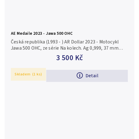
AE Medaile 2023 - Jawa 500 OHC
Česká republika (1993 - ) AR Dollar 2023 - Motocykl
Jawa 500 OHC, ze série Na kolech. Ag 0,999, 37 mm
(31,1 g), PROOF ilustrační foto, komisní prodej - obaly
3 500 Kč
mohou být...
Skladem
(1 ks)
Detail