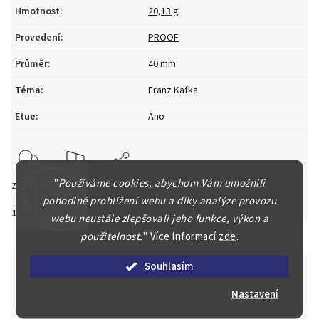
Hmotnost
:
20,13 g
Provedení
:
PROOF
Průměr
:
40 mm
Téma
:
Franz Kafka
Etue
:
Ano
"
Používáme cookies, abychom Vám umožnili
Zeptat se
Hlídat
Sdílet
pohodlné prohlížení webu a díky analýze provozu
1 200 Kč
webu neustále zlepšovali jeho funkce, výkon a
použitelnost.
"
Více informací
zde
.
Souhlasím
Nastavení
Špičkové služby za nejlepší ceny