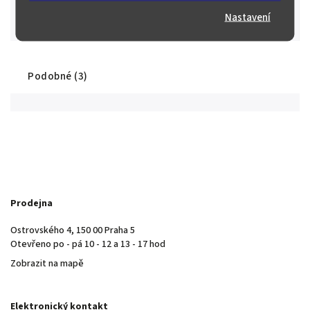
Máme řadu spokojených sběratelů a investorů nejen z České
Nastavení
republiky, ale i z Evropy a ze světa.
Podobné (3)
Prodejna
Ostrovského 4, 150 00 Praha 5
Otevřeno po - pá 10 - 12 a 13 - 17 hod
Zobrazit na mapě
Elektronický kontakt