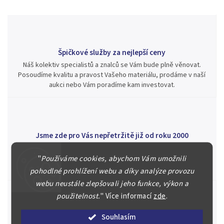
Špičkové služby za nejlepší ceny
Náš kolektiv specialistů a znalců se Vám bude plně věnovat.
Posoudíme kvalitu a pravost Vašeho materiálu, prodáme v naší
aukci nebo Vám poradíme kam investovat.
Jsme zde pro Vás nepřetržitě již od roku 2000
Během té doby jsme v našich aukcích prodali významné sbírky i
jednotlivé kusy unikátních mincí, bankovek, řádů a vyznamenání
"
Používáme cookies, abychom Vám umožnili
za rekordní ceny.
pohodlné prohlížení webu a díky analýze provozu
webu neustále zlepšovali jeho funkce, výkon a
použitelnost.
"
Více informací
zde
.
Souhlasím
Stovky spokojených zákazníků