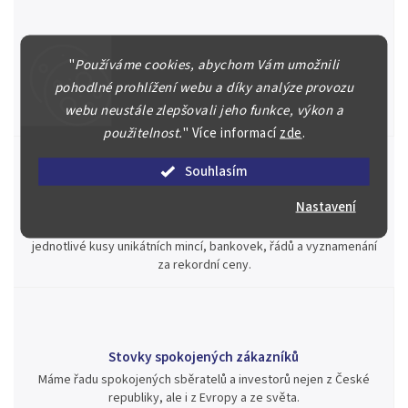
Špičkové služby za nejlepší ceny
"
Používáme cookies, abychom Vám umožnili
Náš kolektiv specialistů a znalců se Vám bude plně věnovat.
pohodlné prohlížení webu a díky analýze provozu
Posoudíme kvalitu a pravost Vašeho materiálu, prodáme v naší
webu neustále zlepšovali jeho funkce, výkon a
aukci nebo Vám poradíme kam investovat.
použitelnost.
"
Více informací
zde
.
Souhlasím
Jsme zde pro Vás nepřetržitě již od roku 2000
Nastavení
Během té doby jsme v našich aukcích prodali významné sbírky i
jednotlivé kusy unikátních mincí, bankovek, řádů a vyznamenání
za rekordní ceny.
Stovky spokojených zákazníků
Máme řadu spokojených sběratelů a investorů nejen z České
republiky, ale i z Evropy a ze světa.