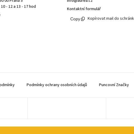
50 00 Praha 5
info@aurea.cz
10 - 12 a 13 - 17 hod
Kontaktní formulář
ě
Kopírovat mail do schrán
odmínky
Podmínky ochrany osobních údajů
Puncovní Značky