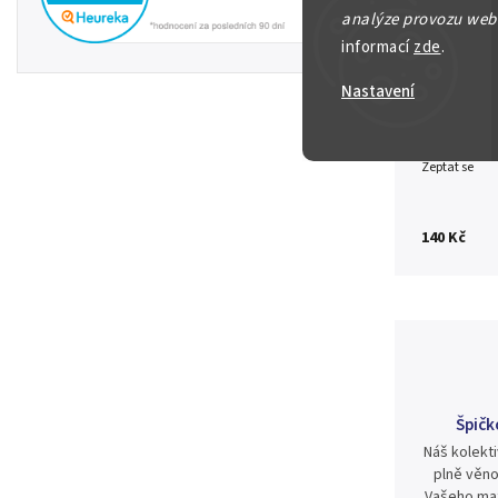
analýze provozu webu
informací
zde
.
Detailní in
Nastavení
Zeptat se
140 Kč
Špičk
Náš kolekti
plně věno
Vašeho mat