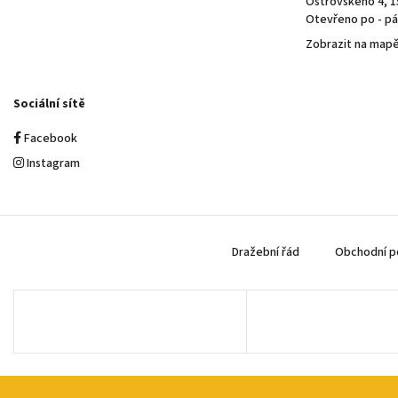
Ostrovského 4, 1
Otevřeno po - pá 
Zobrazit na map
Sociální sítě
Facebook
Instagram
Dražební řád
Obchodní p