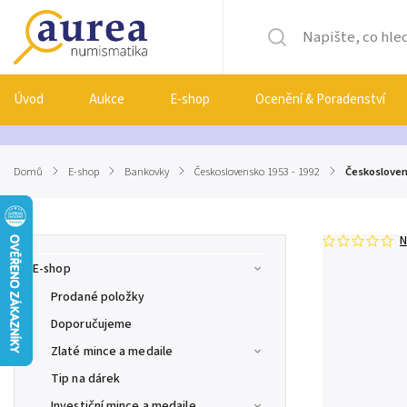
Úvod
Aukce
E-shop
Ocenění & Poradenství
Domů
/
E-shop
/
Bankovky
/
Československo 1953 - 1992
/
Českoslovens
N
E-shop
Prodané položky
Doporučujeme
Zlaté mince a medaile
Tip na dárek
Investiční mince a medaile