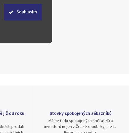
Souhlasím
ě již od roku
Stovky spokojených zákazníků
Máme řadu spokojených sběratelů a
kcích prodali
investorů nejen z České republiky, ale i z
sy unikátních
Evropy a ze světa.