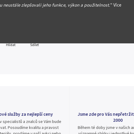
 neustále zlepšovali jeho funkce, výkon a použitelnost.
"
Více
formace
Hlídat
Sdílet
ové služby za nejlepší ceny
Jsme zde pro Vás nepřetržit
2000
v specialistů a znalců se Vám bude
vat. Posoudíme kvalitu a pravost
Během té doby jsme v našich au
eriálu, prodáme v naší aukci nebo
významné sbírky i jednotlivé ku