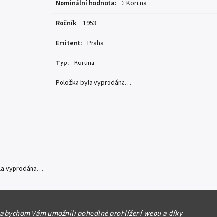
Nominální hodnota
:
3 Koruna
Ročník
:
1953
Emitent
:
Praha
Typ
:
Koruna
Položka byla vyprodána…
yla vyprodána…
nsko, 1953 - 1993
 abychom Vám umožnili pohodlné prohlížení webu a díky
53, tisk Praha, série HT, Hej.90b N/UNC