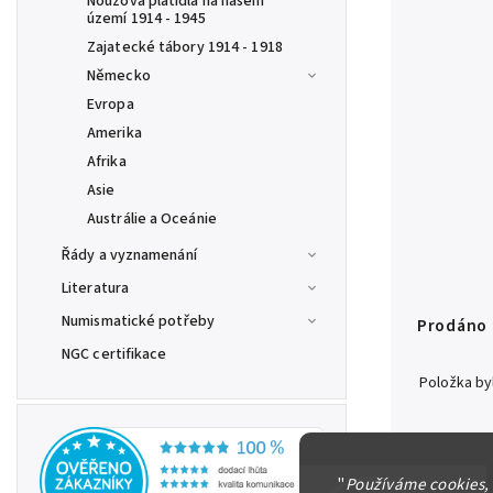
Nouzová platidla na našem
území 1914 - 1945
Zajatecké tábory 1914 - 1918
Německo
Evropa
Amerika
Afrika
Asie
Austrálie a Oceánie
Řády a vyznamenání
Literatura
Numismatické potřeby
Prodáno
NGC certifikace
Položka b
Českoslove
"
Používáme cookies,
3 Koruna 19