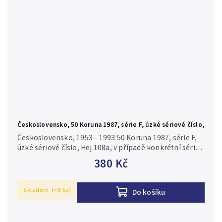
Československo, 50 Koruna 1987, série F, úzké sériové číslo,
Hej.108a
Československo, 1953 - 1993 50 Koruna 1987, série F,
úzké sériové číslo, Hej.108a, v případě konkrétní série
je foto pouze ilustrační N/UNC
380 Kč
Skladem
(>5 ks)
Do košíku