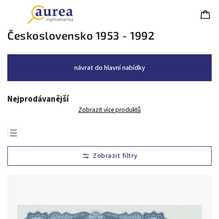
Československo 1953 - 1992
návrat do hlavní nabídky
Nejprodávanější
Zobrazit více produktů
Nejlevnější
Nejdražší
Nejprodávanější
Abecedně
Chronologicky