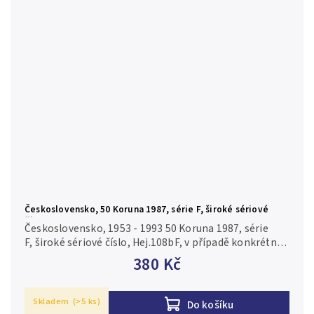
Československo, 50 Koruna 1987, série F, široké sériové
číslo, Hej.108bF
Československo, 1953 - 1993 50 Koruna 1987, série
F, široké sériové číslo, Hej.108bF, v případě konkrétní
série je foto pouze ilustrační N/UNC
380 Kč
Skladem
(>5 ks)
Do košíku