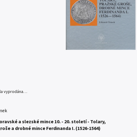
yla vyprodána…
mek
ravské a slezské mince 10. - 20. století - Tolary,
roše a drobné mince Ferdinanda I. (1526-1564)