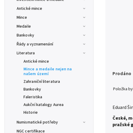
Antické mince
Mince
Medaile
Bankovky
Řády a vyznamenání
Literatura
Antické mince
Mince a medaile nejen na
Prodáno
našem území
Zahraniční literatura
Položka b
Bankovky
Faleristika
Aukční katalogy Aurea
Eduard Ši
Historie
České, mo
Numismatické potřeby
pražské g
NGC certifikace