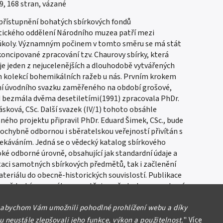
9, 168 stran, vázané
přístupnění bohatých sbírkových fondů
ckého oddělení Národního muzea patří mezi
úkoly. Významným počinem v tomto směru se má stát
koncipované zpracování tzv. Chaurovy sbírky, která
je jeden z nejucelenějších a dlouhodobě vytvářených
h kolekcí bohemikálních ražeb u nás. Prvním krokem
ní úvodního svazku zaměřeného na období grošové,
d bezmála dvěma desetiletími(1991) zpracovala PhDr.
sková, CSc. Další svazek (IV/1) tohoto obsáhle
ného projektu připravil PhDr. Eduard Šimek, CSc., bude
ochybně odbornou i sběratelskou veřejností přivítán s
ekáváním. Jedná se o vědecký katalog sbírkového
ké odborné úrovně, obsahující jak standardní údaje a
ci samotných sbírkových předmětů, tak i začlenění
teriálu do obecně-historických souvislostí. Publikace
na vědeckým aparátem a splňuje požadavky na moderní
ístupňování sbírkového materiálu.
 abychom Vám umožnili pohodlné prohlížení webu a díky
 neustále zlepšovali jeho funkce, výkon a použitelnost.
"
Více
formace