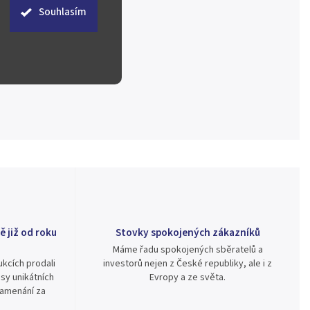
Souhlasím
ě již od roku
Stovky spokojených zákazníků
Máme řadu spokojených sběratelů a
kcích prodali
investorů nejen z České republiky, ale i z
sy unikátních
Evropy a ze světa.
namenání za