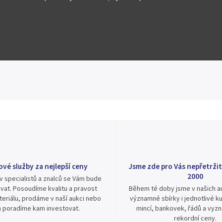
Hlídat
Sdílet
ové služby za nejlepší ceny
Jsme zde pro Vás nepřetržit
2000
v specialistů a znalců se Vám bude
vat. Posoudíme kvalitu a pravost
Během té doby jsme v našich au
eriálu, prodáme v naší aukci nebo
významné sbírky i jednotlivé ku
 poradíme kam investovat.
mincí, bankovek, řádů a vyz
rekordní ceny.