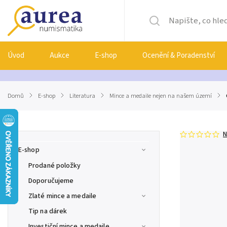
Úvod
Aukce
E-shop
Ocenění & Poradenství
Domů
/
E-shop
/
Literatura
/
Mince a medaile nejen na našem území
/
N
E-shop
Prodané položky
Doporučujeme
Zlaté mince a medaile
Tip na dárek
Investiční mince a medaile