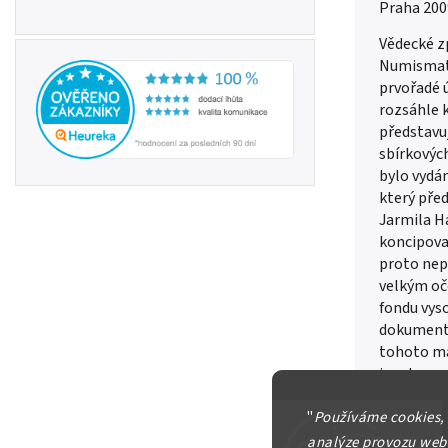
Praha 200
Vědecké z
Numismati
prvořadé 
rozsáhle 
představu
sbírkovýc
bylo vydá
který pře
Jarmila Há
koncipova
proto nep
velkým oč
fondu vyso
dokumenta
tohoto ma
je vybave
formy zpř
"
Používáme cookies,
analýze provozu webu
Detailní in