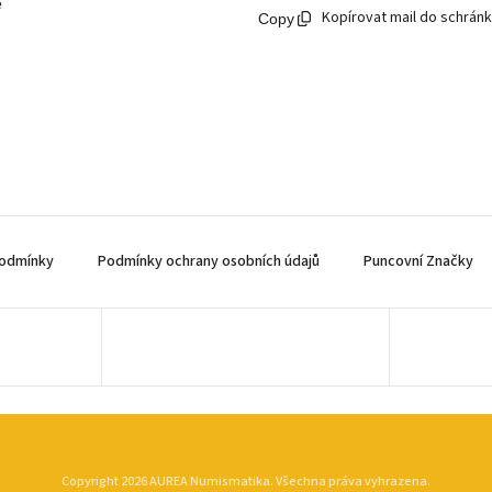
ě
Kopírovat mail do schrán
odmínky
Podmínky ochrany osobních údajů
Puncovní Značky
Copyright 2026
AUREA Numismatika
. Všechna práva vyhrazena.