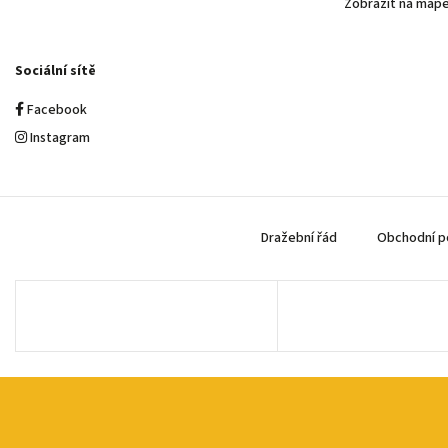
Zobrazit na map
Sociální sítě
Facebook
Instagram
Dražební řád
Obchodní p