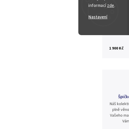
informací
zde
.
Nastavení
Zeptat se
1 900 Kč
Špičk
Náš kolekti
plně věno
Vašeho mat
Vám