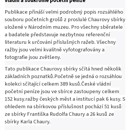
Vládní a soukromé početní peníze
Publikace přináší velmi podrobný popis rozsáhlého
souboru početních grošů z proslulé Chaurovy sbírky
uložené v Národním muzeu. Pro všechny sběratele
a badatele představuje nezbytnou referenční
literaturu k určování příslušných ražeb. Všechny
ražby jsou velmi kvalitně vyfotografovány a
fotografie jsou zvětšeny.
Tato publikace Chaurovy sbírky sčítá hned několik
základních poznatků.Početně se jedná o rozsáhlou
kolekci sčítající celkem 389 kusů.České vládní
početní peníze jsou ve sbírce zastoupeny celkem
152 kusy.ražby českých měst a institucí pak 6 kusy. S
ohledem na sbírkovou příslušnost pochází 51 kusů
ze sbírky Františka Rudolfa Chaury a 26 kusů ze
sbírky Karla Chaury.