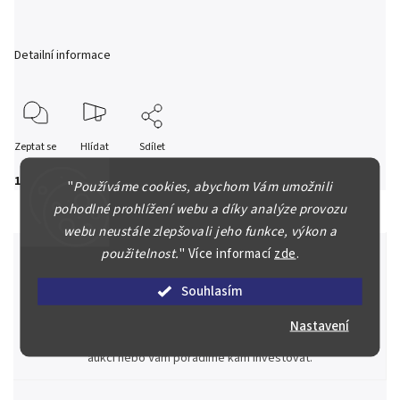
Detailní informace
Zeptat se
Hlídat
Sdílet
1 800 Kč
"
Používáme cookies, abychom Vám umožnili
pohodlné prohlížení webu a díky analýze provozu
webu neustále zlepšovali jeho funkce, výkon a
použitelnost.
"
Více informací
zde
.
Souhlasím
Špičkové služby za nejlepší ceny
Náš kolektiv specialistů a znalců se Vám bude plně věnovat.
Nastavení
Posoudíme kvalitu a pravost Vašeho materiálu, prodáme v naší
aukci nebo Vám poradíme kam investovat.