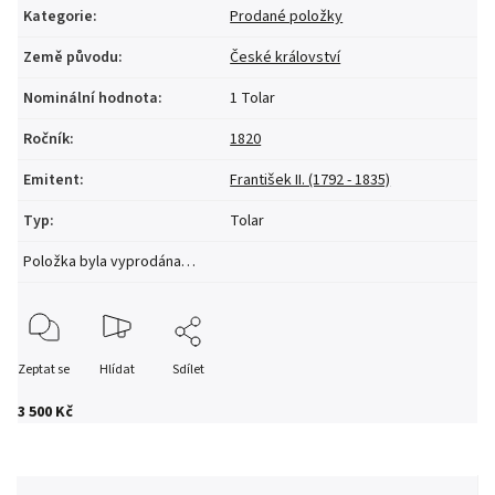
Kategorie
:
Prodané položky
Země původu
:
České království
Nominální hodnota
:
1 Tolar
Ročník
:
1820
Emitent
:
František II. (1792 - 1835)
Typ
:
Tolar
Položka byla vyprodána…
Zeptat se
Hlídat
Sdílet
3 500 Kč