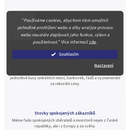
Špičkové služby za nejlepší ceny
"
Používáme cookies, abychom Vám umožnili
Náš kolektiv specialistů a znalců se Vám bude plně věnovat.
pohodlné prohlížení webu a díky analýze provozu
Posoudíme kvalitu a pravost Vašeho materiálu, prodáme v naší
webu neustále zlepšovali jeho funkce, výkon a
aukci nebo Vám poradíme kam investovat.
použitelnost.
"
Více informací
zde
.
Souhlasím
Jsme zde pro Vás nepřetržitě již od roku 2000
Nastavení
Během té doby jsme v našich aukcích prodali významné sbírky i
jednotlivé kusy unikátních mincí, bankovek, řádů a vyznamenání
za rekordní ceny.
Stovky spokojených zákazníků
Máme řadu spokojených sběratelů a investorů nejen z České
republiky, ale i z Evropy a ze světa.