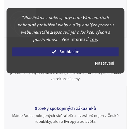
Špičkové služby za nejlepší ceny
"
Používáme cookies, abychom Vám umožnili
Náš kolektiv specialistů a znalců se Vám bude plně věnovat.
Posoudíme kvalitu a pravost Vašeho materiálu, prodáme v naší
pohodlné prohlížení webu a díky analýze provozu
aukci nebo Vám poradíme kam investovat.
webu neustále zlepšovali jeho funkce, výkon a
použitelnost.
"
Více informací
zde
.
Souhlasím
Jsme zde pro Vás nepřetržitě již od roku 2000
Nastavení
Během té doby jsme v našich aukcích prodali významné sbírky i
jednotlivé kusy unikátních mincí, bankovek, řádů a vyznamenání
za rekordní ceny.
Stovky spokojených zákazníků
Máme řadu spokojených sběratelů a investorů nejen z České
republiky, ale i z Evropy a ze světa.