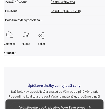
Země původu
:
České království
Emitent
:
Josef II. (1765 - 1790)
Položka byla vyprodána…
Zeptat se
Hlídat
Sdílet
1 500 Kč
Špičkové služby za nejlepší ceny
Náš kolektiv specialistů a znalců se Vám bude plně věnovat.
Posoudíme kvalitu a pravost Vašeho materiálu, prodáme v naší
aukci nebo Vám poradíme kam investovat.
"
Používáme cookies, abychom Vám umožnili