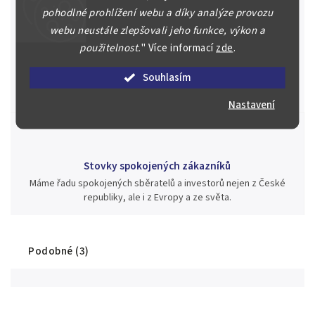
pohodlné prohlížení webu a díky analýze provozu
webu neustále zlepšovali jeho funkce, výkon a
použitelnost.
"
Více informací
zde
.
Jsme zde pro Vás nepřetržitě již od roku 2000
Během té doby jsme v našich aukcích prodali významné sbírky i
Souhlasím
jednotlivé kusy unikátních mincí, bankovek, řádů a vyznamenání
za rekordní ceny.
Nastavení
Stovky spokojených zákazníků
Máme řadu spokojených sběratelů a investorů nejen z České
republiky, ale i z Evropy a ze světa.
Podobné (3)