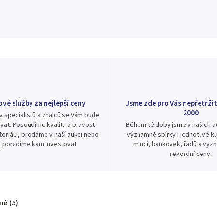
ové služby za nejlepší ceny
Jsme zde pro Vás nepřetržit
2000
v specialistů a znalců se Vám bude
vat. Posoudíme kvalitu a pravost
Během té doby jsme v našich au
eriálu, prodáme v naší aukci nebo
významné sbírky i jednotlivé ku
 poradíme kam investovat.
mincí, bankovek, řádů a vyz
rekordní ceny.
é (5)