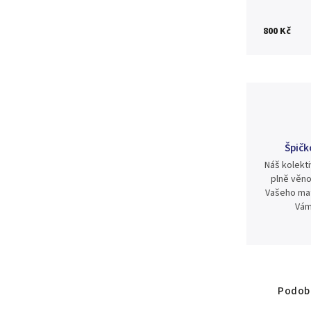
800 Kč
Špičk
Náš kolekti
plně věno
Vašeho mat
Vám
Podobn