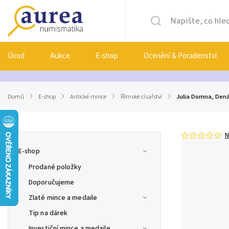
Úvod
Aukce
E-shop
Ocenění & Poradenství
Domů
/
E-shop
/
Antické mince
/
Římské císařství
/
Julia Domna, Denár
N
E-shop
Prodané položky
Doporučujeme
Zlaté mince a medaile
Tip na dárek
Investiční mince a medaile