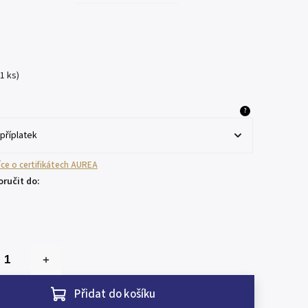
(1 ks)
?
více o certifikátech AUREA
ručit do:
Přidat do košíku