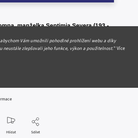
omna, manželka Septimia Severa (193 -
 abychom Vám umožnili pohodlné prohlížení webu a díky
ius (Tzv. Limes Denarius)
, Vojenská
 neustále zlepšovali jeho funkce, výkon a použitelnost.
"
Více
 při Rýnu, 200, Rv:
CERERI FRVGIF
, Ceres
leva drží klasy a pochodeň, RIC.546, RSC.-,
!
tina, pěkný portrét, nepravidelný střížek,
ížku a lehce exc. (2,40 g)
formace
Hlídat
Sdílet