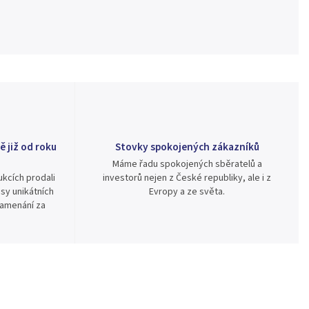
ě již od roku
Stovky spokojených zákazníků
Máme řadu spokojených sběratelů a
kcích prodali
investorů nejen z České republiky, ale i z
sy unikátních
Evropy a ze světa.
namenání za