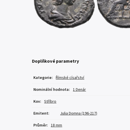
Doplňkové parametry
Kategorie
:
Římské císařství
Nominální hodnota
:
1 Denár
Kov
:
Stříbro
Emitent
:
Julia Domna (196-217)
Průměr
:
18 mm