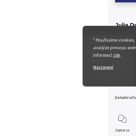
Julia D
211)
"
Používáme cookies,
AE Denar
analýze provozu webu
mincovna
informací
zde
.
sedící z
zajímavé
Nastavení
Tmavá pa
vady stř
Detailní in
Zeptat se