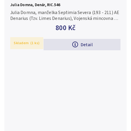
Julia Domna, Denár, RIC.546
Julia Domna, manželka Septimia Severa (193 - 211) AE
Denarius (Tzv. Limes Denarius), Vojenská mincovna při
Rýnu, 200, Rv: CERERI FRVGIF, Ceres sedící zleva drží
800 Kč
klasy a...
Skladem
(1 ks)
Detail