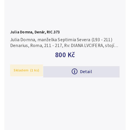
Julia Domna, Denár, RIC.373
Julia Domna, manželka Septimia Severa (193 - 211)
Denarius, Roma, 211 - 217, Rv: DIANA LVCIFERA, stojící
Diana zleva drží dlouhou pochodeň, RIC.373
800 Kč
(Caracalla), RSC.32...
Skladem
(1 ks)
Detail