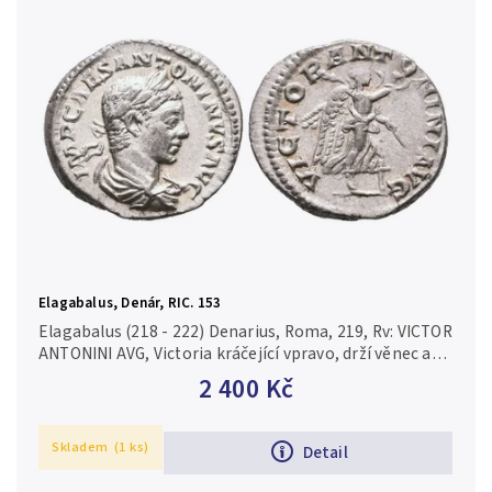
Abecedně
Chronologicky
Elagabalus, Denár, RIC. 153
Elagabalus (218 - 222) Denarius, Roma, 219, Rv: VICTOR
ANTONINI AVG, Victoria kráčející vpravo, drží věnec a
palmovou ratolest, RIC.153, RSC.293 Velmi pěkná
2 400 Kč
zachovalost,...
Skladem
(1 ks)
Detail