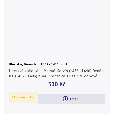
Uhersko, Denár b.l. (1482 - 1486) K-VA
Uherské království, Matyáš Korvín (1458 - 1490) Denár
b.l. (1482 - 1486) K-VA, Kremnica. Husz.719, dobové
falsum ke škodě oběhu, obecný kov/Cu
500 Kč
Skladem
(1 ks)
Detail