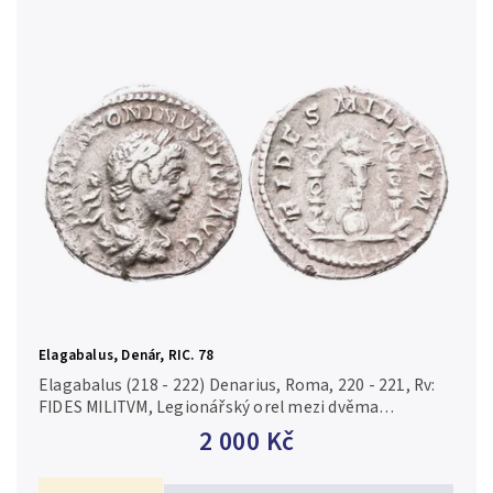
Elagabalus, Denár, RIC. 78
Elagabalus (218 - 222) Denarius, Roma, 220 - 221, Rv:
FIDES MILITVM, Legionářský orel mezi dvěma
standartami, štít v základně, RIC.78, RSC.44 Pěkná
2 000 Kč
zachovalost, patina,...