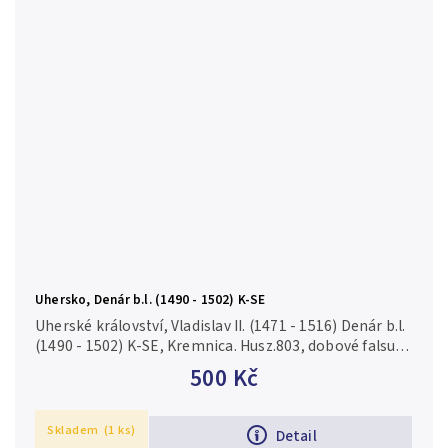
Uhersko, Denár b.l. (1490 - 1502) K-SE
Uherské království, Vladislav II. (1471 - 1516) Denár b.l.
(1490 - 1502) K-SE, Kremnica. Husz.803, dobové falsum
ke škodě oběhu, obecný kov/Cu
500 Kč
Skladem
(1 ks)
Detail