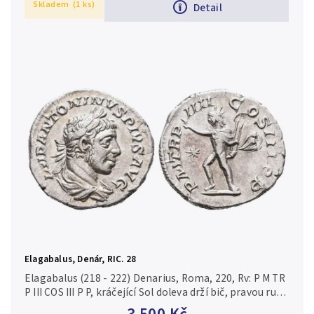
Skladem
(1 ks)
Detail
Elagabalus, Denár, RIC. 28
Elagabalus (218 - 222) Denarius, Roma, 220, Rv: P M TR
P III COS III P P, kráčející Sol doleva drží bič, pravou ruku
má zdviženou, v poli hvězda, RIC.28, RSC.154 ...