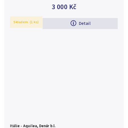
tlapatý kříž, kolem kuličky, opis THEROTMAINI....
3 000 Kč
Skladem
(1 ks)
Detail
Itálie - Aquilea, Denár b.l.