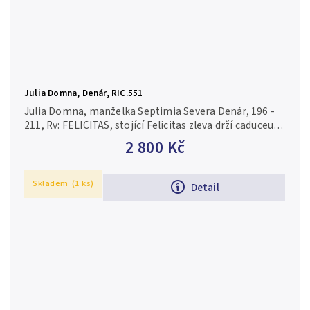
Julia Domna, Denár, RIC.551
Julia Domna, manželka Septimia Severa Denár, 196 -
211, Rv: FELICITAS, stojící Felicitas zleva drží caduceus
a žezlo, RIC.551 (Sept. Severus)
2 800 Kč
Skladem
(1 ks)
Detail