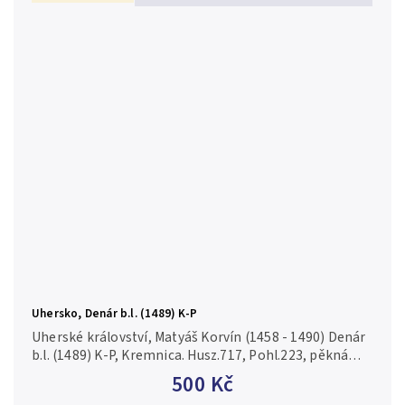
Uhersko, Denár b.l. (1489) K-P
Uherské království, Matyáš Korvín (1458 - 1490) Denár
b.l. (1489) K-P, Kremnica. Husz.717, Pohl.223, pěkná
zachovalost, patina, lehce napr.
500 Kč