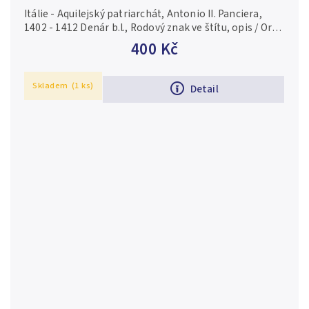
Itálie - Aquilejský patriarchát, Antonio II. Panciera,
1402 - 1412 Denár b.l., Rodový znak ve štítu, opis / Orel
hledící vlevo, opis. Bernard.67 (0,51 g), patina, lehce
400 Kč
olámaný...
Skladem
(1 ks)
Detail