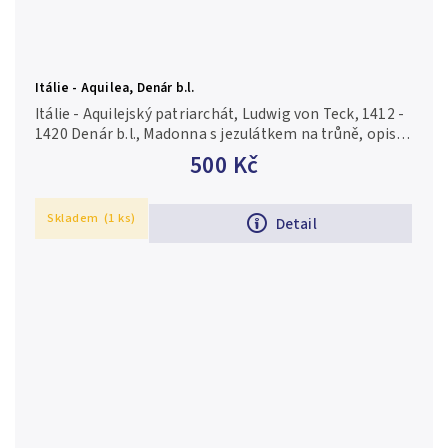
Itálie - Aquilea, Denár b.l.
Itálie - Aquilejský patriarchát, Ludwig von Teck, 1412 -
1420 Denár b.l., Madonna s jezulátkem na trůně, opis /
Znak vévodů z Teck, opis. Bernard.69 (0,56 g), patina,...
500 Kč
Skladem
(1 ks)
Detail