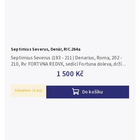
Septimius Severus, Denár, RIC.264a
Septimius Severus (193 - 211) Denarius, Roma, 202 -
210, Rv: FORTVNA REDVX, sedící Fortuna doleva, drží
kormidlo a roh hojnosti, kolo(?) pod trůnem, RIC.264a,
1 500 Kč
RSC.181a Pěkná...
Skladem
(1 ks)
Do košíku