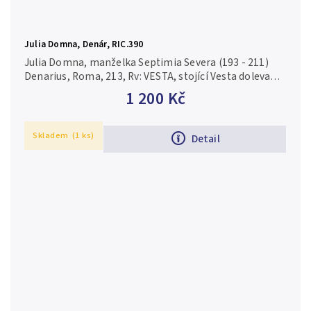
Julia Domna, Denár, RIC.390
Julia Domna, manželka Septimia Severa (193 - 211)
Denarius, Roma, 213, Rv: VESTA, stojící Vesta doleva
drží palladium a žezlo, RIC.390 (Caracalla), RSC.230
1 200 Kč
Patina, vady...
Skladem
(1 ks)
Detail