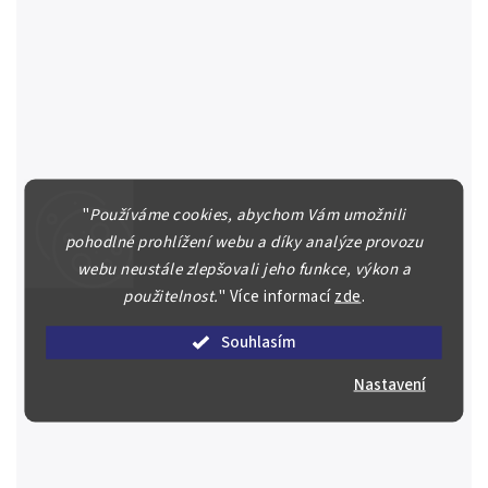
"
Používáme cookies, abychom Vám umožnili
Septimius Severus, Denár, RIC. 131
pohodlné prohlížení webu a díky analýze provozu
Septimius Severus (193 - 211) Denarius, Roma, 199, Rv:
webu neustále zlepšovali jeho funkce, výkon a
IOVI PROPVGNATORI, Jupiter kráčející doprava vrhající
blesk, druhou ruku má zahalenou, RIC.131, RSC.243
použitelnost.
"
Více informací
zde
.
3 500 Kč
Krásná...
Souhlasím
Skladem
(1 ks)
Do košíku
Nastavení