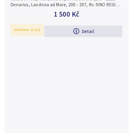
Denarius, Laodicea ad Mare, 200 - 207, Rv: IVNO REGINA,
stojící zahalená Juno doleva drží pateru a žezlo, páv
1 500 Kč
vlevo, RIC.640,...
Skladem
(1 ks)
Detail