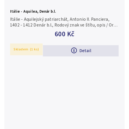
Itálie - Aquilea, Denár b.l.
Itálie - Aquilejský patriarchát, Antonio II. Panciera,
1402 - 1412 Denár b.l., Rodový znak ve štítu, opis / Orel
hledící vlevo, opis. Bernard.67 (0,58 g), patina,
600 Kč
excentrický...
Skladem
(1 ks)
Detail