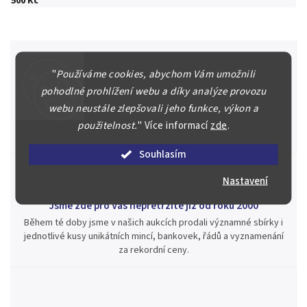
500 Kč
"
Používáme cookies, abychom Vám umožnili
pohodlné prohlížení webu a díky analýze provozu
Špičkové služby za nejlepší ceny
webu neustále zlepšovali jeho funkce, výkon a
Náš kolektiv specialistů a znalců se Vám bude plně věnovat.
Posoudíme kvalitu a pravost Vašeho materiálu, prodáme v naší
použitelnost.
"
Více informací
zde
.
aukci nebo Vám poradíme kam investovat.
Souhlasím
Nastavení
Jsme zde pro Vás nepřetržitě již od roku 2000
Během té doby jsme v našich aukcích prodali významné sbírky i
jednotlivé kusy unikátních mincí, bankovek, řádů a vyznamenání
za rekordní ceny.