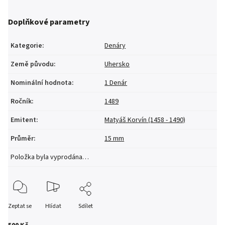
Doplňkové parametry
Kategorie
:
Denáry
Země původu
:
Uhersko
Nominální hodnota
:
1 Denár
Ročník
:
1489
Emitent
:
Matyáš Korvín (1458 - 1490)
Průměr
:
15 mm
Položka byla vyprodána…
Zeptat se
Hlídat
Sdílet