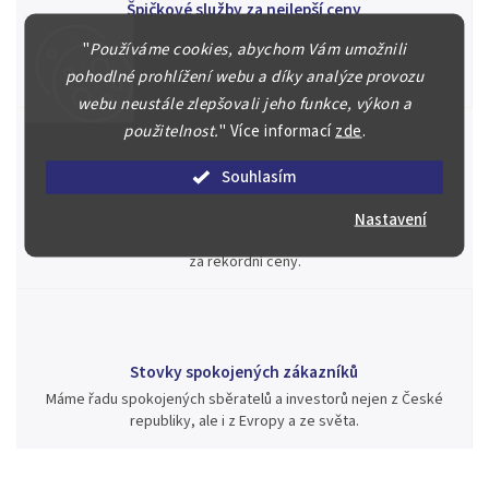
Špičkové služby za nejlepší ceny
Náš kolektiv specialistů a znalců se Vám bude plně věnovat.
"
Používáme cookies, abychom Vám umožnili
Posoudíme kvalitu a pravost Vašeho materiálu, prodáme v naší
pohodlné prohlížení webu a díky analýze provozu
aukci nebo Vám poradíme kam investovat.
webu neustále zlepšovali jeho funkce, výkon a
použitelnost.
"
Více informací
zde
.
Souhlasím
Jsme zde pro Vás nepřetržitě již od roku 2000
Během té doby jsme v našich aukcích prodali významné sbírky i
Nastavení
jednotlivé kusy unikátních mincí, bankovek, řádů a vyznamenání
za rekordní ceny.
Stovky spokojených zákazníků
Máme řadu spokojených sběratelů a investorů nejen z České
republiky, ale i z Evropy a ze světa.