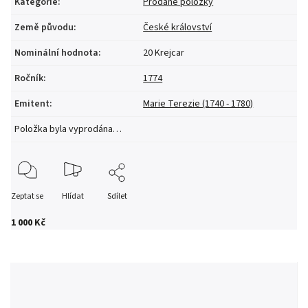
Kategorie
:
Prodané položky
Země původu
:
České království
Nominální hodnota
:
20 Krejcar
Ročník
:
1774
Emitent
:
Marie Terezie (1740 - 1780)
Položka byla vyprodána…
Zeptat se
Hlídat
Sdílet
1 000 Kč