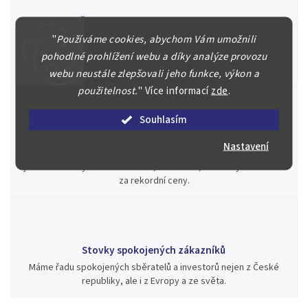
Špičkové služby za nejlepší ceny
"
Používáme cookies, abychom Vám umožnili
Náš kolektiv specialistů a znalců se Vám bude plně věnovat.
Posoudíme kvalitu a pravost Vašeho materiálu, prodáme v naší
pohodlné prohlížení webu a díky analýze provozu
aukci nebo Vám poradíme kam investovat.
webu neustále zlepšovali jeho funkce, výkon a
použitelnost.
"
Více informací
zde
.
Souhlasím
Jsme zde pro Vás nepřetržitě již od roku 2000
Nastavení
Během té doby jsme v našich aukcích prodali významné sbírky i
jednotlivé kusy unikátních mincí, bankovek, řádů a vyznamenání
za rekordní ceny.
Stovky spokojených zákazníků
Máme řadu spokojených sběratelů a investorů nejen z České
republiky, ale i z Evropy a ze světa.