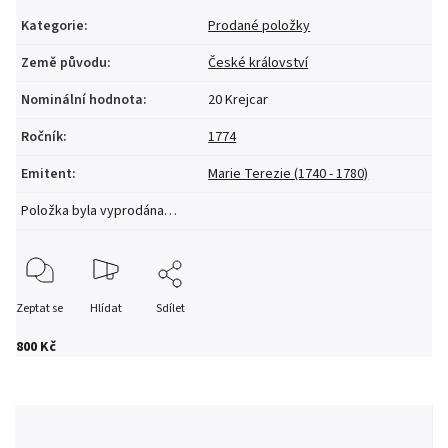
Kategorie
:
Prodané položky
Země původu
:
České království
Nominální hodnota
:
20 Krejcar
Ročník
:
1774
Emitent
:
Marie Terezie (1740 - 1780)
Položka byla vyprodána…
Zeptat se
Hlídat
Sdílet
800 Kč