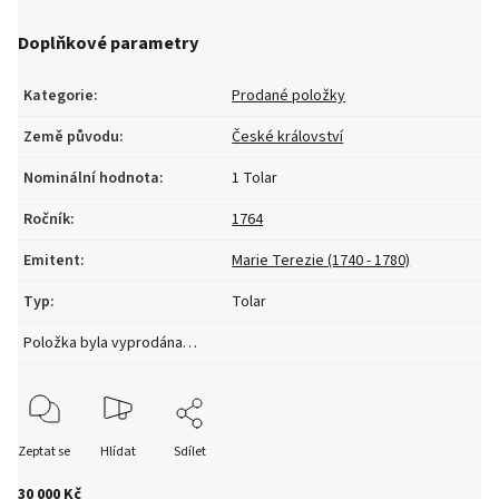
Doplňkové parametry
Kategorie
:
Prodané položky
Země původu
:
České království
Nominální hodnota
:
1 Tolar
Ročník
:
1764
Emitent
:
Marie Terezie (1740 - 1780)
Typ
:
Tolar
Položka byla vyprodána…
Zeptat se
Hlídat
Sdílet
30 000 Kč