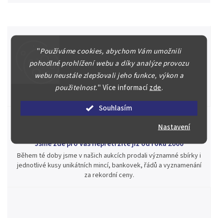
"
Používáme cookies, abychom Vám umožnili
Špičkové služby za nejlepší ceny
pohodlné prohlížení webu a díky analýze provozu
Náš kolektiv specialistů a znalců se Vám bude plně věnovat.
webu neustále zlepšovali jeho funkce, výkon a
Posoudíme kvalitu a pravost Vašeho materiálu, prodáme v naší
použitelnost.
"
Více informací
zde
.
aukci nebo Vám poradíme kam investovat.
Souhlasím
Nastavení
Jsme zde pro Vás nepřetržitě již od roku 2000
Během té doby jsme v našich aukcích prodali významné sbírky i
jednotlivé kusy unikátních mincí, bankovek, řádů a vyznamenání
za rekordní ceny.